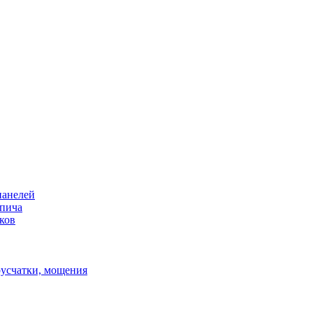
панелей
рпича
ков
русчатки, мощения