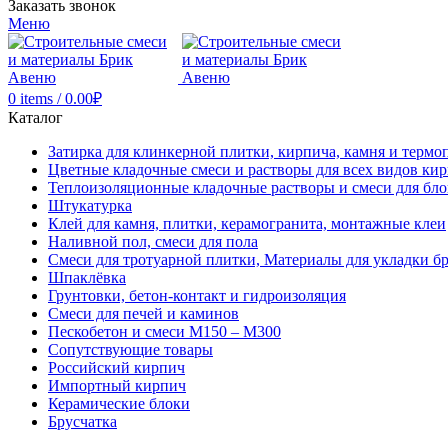
Заказать звонок
Меню
0
items
/
0.00
₽
Каталог
Затирка для клинкерной плитки, кирпича, камня и термо
Цветные кладочные смеси и растворы для всех видов ки
Теплоизоляционные кладочные растворы и смеси для бло
Штукатурка
Клей для камня, плитки, керамогранита, монтажные клеи
Наливной пол, смеси для пола
Смеси для тротуарной плитки, Материалы для укладки б
Шпаклёвка
Грунтовки, бетон-контакт и гидроизоляция
Смеси для печей и каминов
Пескобетон и смеси М150 – М300
Сопутствующие товары
Российский кирпич
Импортный кирпич
Керамические блоки
Брусчатка