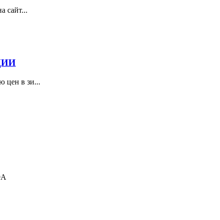
 сайт...
ЦИИ
цен в зи...
9А