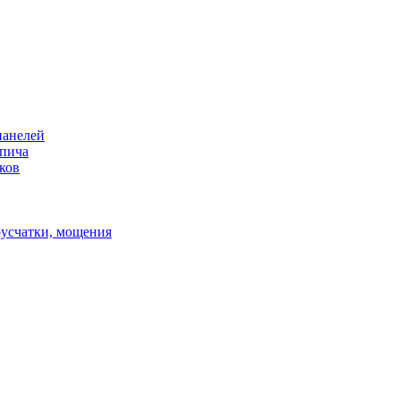
панелей
рпича
ков
русчатки, мощения