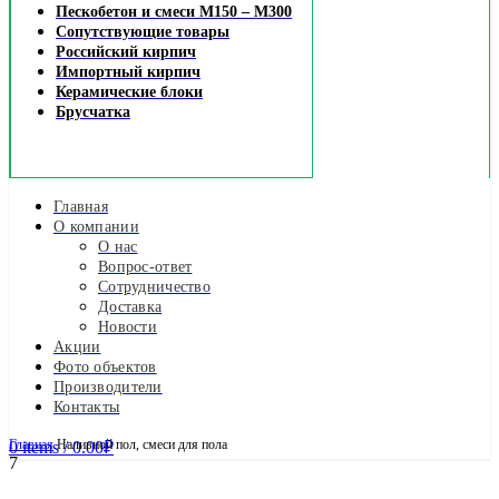
Пескобетон и смеси М150 – М300
Сопутствующие товары
Российский кирпич
Импортный кирпич
Керамические блоки
Брусчатка
Главная
О компании
О нас
Вопрос-ответ
Сотрудничество
Доставка
Новости
Акции
Фото объектов
Производители
Контакты
Главная
Наливной пол, смеси для пола
0
items
/
0.00
₽
7