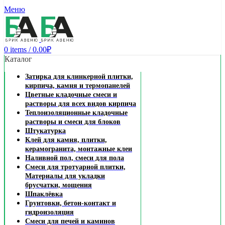
Заказать звонок
Меню
0
items
/
0.00
₽
Каталог
Затирка для клинкерной плитки,
кирпича, камня и термопанелей
Цветные кладочные смеси и
растворы для всех видов кирпича
Теплоизоляционные кладочные
растворы и смеси для блоков
Штукатурка
Клей для камня, плитки,
керамогранита, монтажные клеи
Наливной пол, смеси для пола
Смеси для тротуарной плитки,
Материалы для укладки
брусчатки, мощения
Шпаклёвка
Грунтовки, бетон-контакт и
гидроизоляция
Смеси для печей и каминов