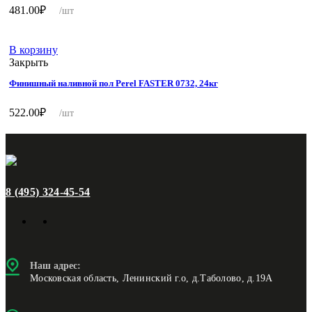
481.00
₽
/шт
В корзину
Закрыть
Финишный наливной пол Perel FASTER 0732, 24кг
522.00
₽
/шт
8 (495) 324-45-54
Наш адрес:
Московская область, Ленинский г.о, д.Таболово, д.19А