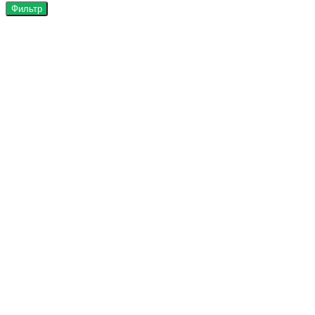
Фильтр
Производитель
Perel
Promix
Объем
25кг
24кг
Цена
₽
₽