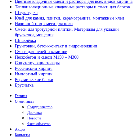
Цветные кладочные смеси и растворы для всех видов кирпича
Теплоизоляционные кладочные растворы и смеси для блоков
Штукатурка
Клей для камня, плитки, керамогранита, монтажные клеи
Наливной пол, смеси для пола
Смеси для тротуарной плитки, Материалы для укладки
брусчатки, мощения
Шпаклёвка
Грунтовки, бетон-контакт и гидроизоляция
Смеси для печей и каминов
Пескобетон и смеси М150 – М300
Сопутствующие товары
Российский кирпич
Импортный кирпич
Керамические блоки
Брусчатка
Главная
О компании
Сотрудничество
Доставка
Новости
Фото объектов
Акции
Контакты