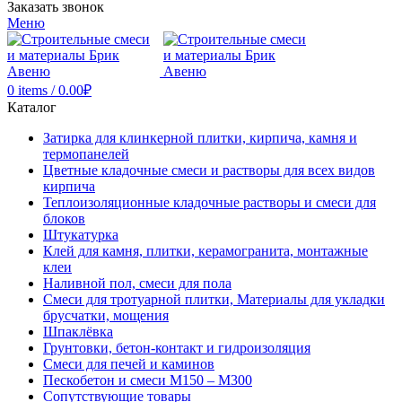
Заказать звонок
Меню
0
items
/
0.00
₽
Каталог
Затирка для клинкерной плитки, кирпича, камня и
термопанелей
Цветные кладочные смеси и растворы для всех видов
кирпича
Теплоизоляционные кладочные растворы и смеси для
блоков
Штукатурка
Клей для камня, плитки, керамогранита, монтажные
клеи
Наливной пол, смеси для пола
Смеси для тротуарной плитки, Материалы для укладки
брусчатки, мощения
Шпаклёвка
Грунтовки, бетон-контакт и гидроизоляция
Смеси для печей и каминов
Пескобетон и смеси М150 – М300
Сопутствующие товары