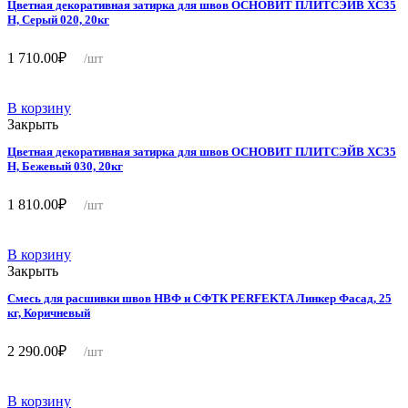
Цветная декоративная затирка для швов ОСНОВИТ ПЛИТСЭЙВ XC35
Н, Серый 020, 20кг
1 710.00
₽
/шт
В корзину
Закрыть
Цветная декоративная затирка для швов ОСНОВИТ ПЛИТСЭЙВ XC35
Н, Бежевый 030, 20кг
1 810.00
₽
/шт
В корзину
Закрыть
Смесь для расшивки швов НВФ и СФТК PERFEKTA Линкер Фасад, 25
кг, Коричневый
2 290.00
₽
/шт
В корзину