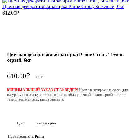
Цветная декоративная затирка Prime Grout, Бежевый, 6кг
612.00
₽
Цветная декоративная затирка Prime Grout, Темно-
серый, 6кг
610.00
₽
/шт
МИНИМАЛЬНЫЙ ЗАКАЗ ОТ 30 ВЕДЕР!
Цветные затирочные смеси для
натурального и искусственного камня, облицовочной и клинкерной плитки,
термопанелей и всех видов кирпича.
Цвет
Темно-серый
Производитель
Prime