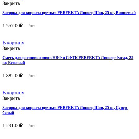
Закрыть
Затирка для кирпича цветная PERFEKTA Линкер Шов, 25 кг, Вишневый
1 557.00
₽
/шт
В корзину
Закрыть
Смесь для расшивки швов НВФ и СФТК PERFEKTA Линкер Фасад, 25
кг, Бежевый
1 882.00
₽
/шт
В корзину
Закрыть
Затирка для кирпича цветная PERFEKTA Линкер Шов, 25 кг, Супер-
белый
1 291.00
₽
/шт