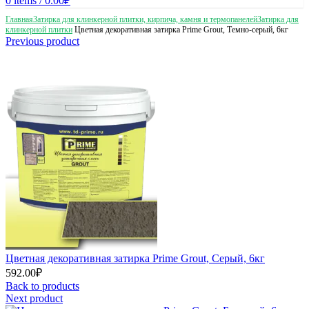
0
items
/
0.00
₽
Главная
Затирка для клинкерной плитки, кирпича, камня и термопанелей
Затирка для
клинкерной плитки
Цветная декоративная затирка Prime Grout, Темно-серый, 6кг
Previous product
Цветная декоративная затирка Prime Grout, Серый, 6кг
592.00
₽
Back to products
Next product