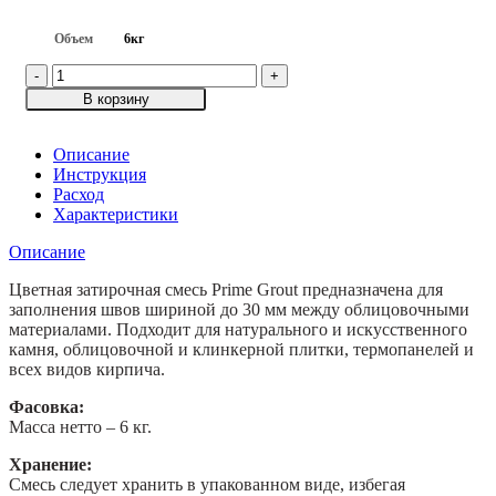
Объем
6кг
Количество
товара
В корзину
Цветная
декоративная
затирка
Описание
Prime
Инструкция
Grout,
Расход
Темно-
Характеристики
серый,
Описание
6кг
Цветная затирочная смесь Prime Grout предназначена для
заполнения швов шириной до 30 мм между облицовочными
материалами. Подходит для натурального и искусственного
камня, облицовочной и клинкерной плитки, термопанелей и
всех видов кирпича.
Фасовка:
Масса нетто – 6 кг.
Хранение:
Смесь следует хранить в упакованном виде, избегая