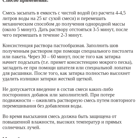
Способ применения:
Смесь засыпать в емкость с чистой водой (из расчета 4-4,5
литров воды на 25 кг сухой смеси) и перемешать
механическим способом до получения однородной массы
(около 5 минут). Дать раствору отстояться 3-5 минут, после
чего перемешать в течение 2-3 минут.
Консистенция раствора пастообразная. Заполнить шов
полученным раствором при помощи специального пистолета
или пакета. Через 30 – 60 минут, после того как затирка
начнет подсыхать (т.е. примет консистенцию мокрого песка),
загладить ее при помощи шпателя или специальной лопатки
для расшивки. После того, как затирка полностью высохнет
удалить излишки затирки жесткой щеткой.
Не допускается введение в состав смеси каких-либо
посторонних добавок или заполнителей. При потере
подвижности – оживлять растворную смесь путем повторного
перемешивания без добавления воды.
Во время высыхания смесь должна быть защищена от
повышенной влажности, высоких температур и прямых
солнечных лучей.