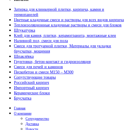
Затирка для клинкерной плитки, кирпича, камня и
термопанелей
Цветные кладочные смеси и растворы для всех видов кирпича
Теплоизоляционные кладочные растворы и смеси для блоков
Штукатурка
Клей для камня, плитки, керамогранита, монтажные клеи
Наливной пол, смеси для пола
Смеси для тротуарной плитки, Материалы для укладки
брусчатки, мощения
Шпаклёвка
Грунтовки, бетон-контакт и гидроизоляция
Смеси для печей и каминов
Пескобетон и смеси М150 – М300
Сопутствующие товары
Российский кирпич
Импортный кирпич
Керамические блоки
Брусчатка
Главная
О компании
Сотрудничество
Доставка
Новости