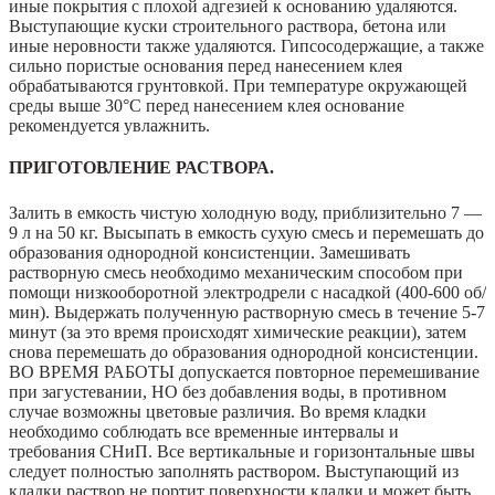
иные покрытия с плохой адгезией к основанию удаляются.
Выступающие куски строительного раствора, бетона или
иные неровности также удаляются. Гипсосодержащие, а также
сильно пористые основания перед нанесением клея
обрабатываются грунтовкой. При температуре окружающей
среды выше 30°С перед нанесением клея основание
рекомендуется увлажнить.
ПРИГОТОВЛЕНИЕ РАСТВОРА.
Залить в емкость чистую холодную воду, приблизительно 7 —
9 л на 50 кг. Высыпать в емкость сухую смесь и перемешать до
образования однородной консистенции. Замешивать
растворную смесь необходимо механическим способом при
помощи низкооборотной электродрели с насадкой (400-600 об/
мин). Выдержать полученную растворную смесь в течение 5-7
минут (за это время происходят химические реакции), затем
снова перемешать до образования однородной консистенции.
ВО ВРЕМЯ РАБОТЫ допускается повторное перемешивание
при загустевании, НО без добавления воды, в противном
случае возможны цветовые различия. Во время кладки
необходимо соблюдать все временные интервалы и
требования СНиП. Все вертикальные и горизонтальные швы
следует полностью заполнять раствором. Выступающий из
кладки раствор не портит поверхности кладки и может быть