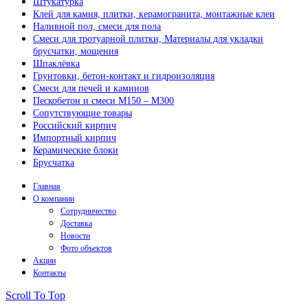
Штукатурка
Клей для камня, плитки, керамогранита, монтажные клеи
Наливной пол, смеси для пола
Смеси для тротуарной плитки, Материалы для укладки
брусчатки, мощения
Шпаклёвка
Грунтовки, бетон-контакт и гидроизоляция
Смеси для печей и каминов
Пескобетон и смеси М150 – М300
Сопутствующие товары
Российский кирпич
Импортный кирпич
Керамические блоки
Брусчатка
Главная
О компании
Сотрудничество
Доставка
Новости
Фото объектов
Акции
Контакты
Scroll To Top