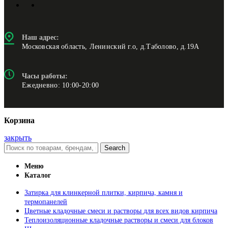
Наш адрес:
Московская область, Ленинский г.о, д.Таболово, д.19А
Часы работы:
Ежедневно: 10:00-20:00
Корзина
закрыть
Search
Меню
Каталог
Затирка для клинкерной плитки, кирпича, камня и
термопанелей
Цветные кладочные смеси и растворы для всех видов кирпича
Теплоизоляционные кладочные растворы и смеси для блоков