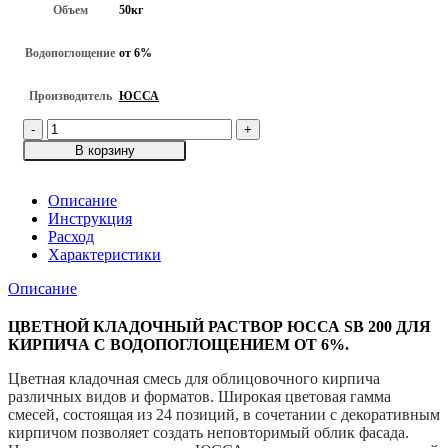
Объем
50кг
Водопоглощение
от 6%
Производитель
ЮССА
Количество
товара
В корзину
Цветная
кладочная
смесь
Описание
ЮССА
Инструкция
SB-
Расход
200-
Характеристики
065,
Описание
Красно-
коричневый,
50кг
ЦВЕТНОЙ КЛАДОЧНЫЙ РАСТВОР ЮССА SB 200 ДЛЯ
КИРПИЧА С ВОДОПОГЛОЩЕНИЕМ ОТ 6%.
Цветная кладочная смесь для облицовочного кирпича
различных видов и форматов. Широкая цветовая гамма
смесей, состоящая из 24 позиций, в сочетании с декоративным
кирпичом позволяет создать неповторимый облик фасада.