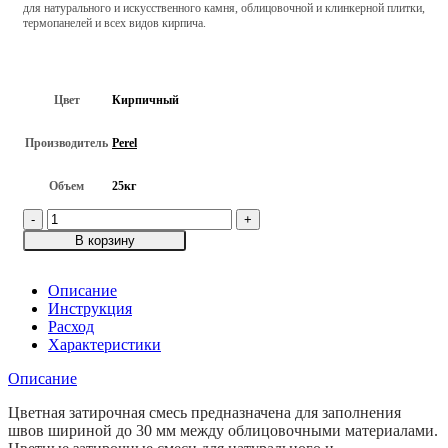
для натурального и искусственного камня, облицовочной и клинкерной плитки,
термопанелей и всех видов кирпича.
Цвет
Кирпичный
Производитель
Perel
Объем
25кг
Количество
товара
В корзину
Цветная
затирочная
смесь
Описание
Perel
Инструкция
RL,
Расход
Кирпичный,
Характеристики
25кг
Описание
Цветная затирочная смесь предназначена для заполнения
швов шириной до 30 мм между облицовочными материалами.