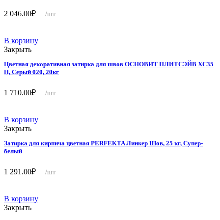
2 046.00
₽
/шт
В корзину
Закрыть
Цветная декоративная затирка для швов ОСНОВИТ ПЛИТСЭЙВ XC35
Н, Серый 020, 20кг
1 710.00
₽
/шт
В корзину
Закрыть
Затирка для кирпича цветная PERFEKTA Линкер Шов, 25 кг, Супер-
белый
1 291.00
₽
/шт
В корзину
Закрыть