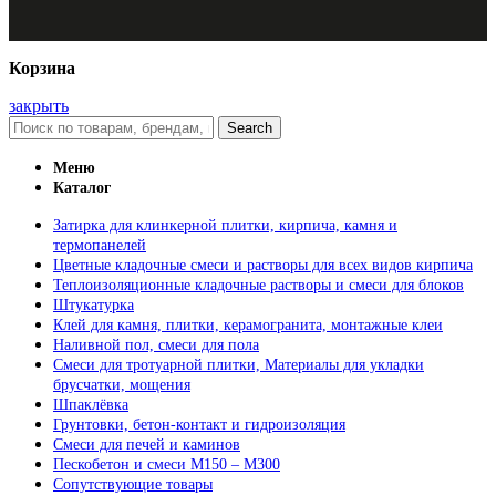
Корзина
закрыть
Search
Меню
Каталог
Затирка для клинкерной плитки, кирпича, камня и
термопанелей
Цветные кладочные смеси и растворы для всех видов кирпича
Теплоизоляционные кладочные растворы и смеси для блоков
Штукатурка
Клей для камня, плитки, керамогранита, монтажные клеи
Наливной пол, смеси для пола
Смеси для тротуарной плитки, Материалы для укладки
брусчатки, мощения
Шпаклёвка
Грунтовки, бетон-контакт и гидроизоляция
Смеси для печей и каминов
Пескобетон и смеси М150 – М300
Сопутствующие товары