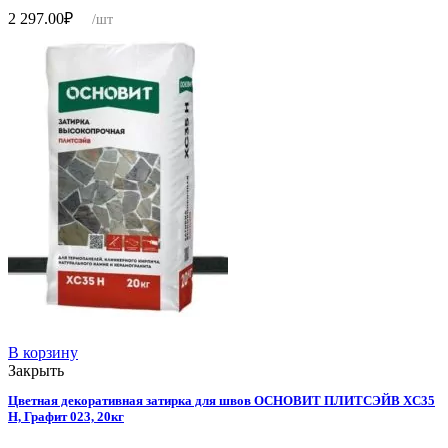
2 297.00
₽
/шт
В корзину
Закрыть
Цветная декоративная затирка для швов ОСНОВИТ ПЛИТСЭЙВ XC35
Н, Графит 023, 20кг