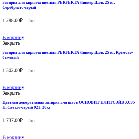
Затирка для кирпича цветная PERFEKTA Линкер Шов, 25 кг,
Серебристо-серый
1 288.00
₽
/шт
В корзину
Закрыть
Затирка для кирпича цветная PERFEKTA Линкер Шов, 25 кг, Кремово-
бежевый
1 302.00
₽
/шт
В корзину
Закрыть
Цветная декоративная затирка для швов ОСНОВИТ ПЛИТСЭЙВ XC35
Н, Светло-серый 021, 20кг
1 737.00
₽
/шт
В корзину