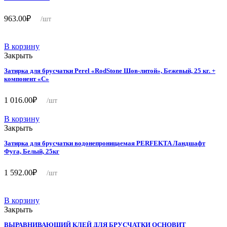
963.00
₽
/шт
В корзину
Закрыть
Затирка для брусчатки Perel «RodStone Шов-литой», Бежевый, 25 кг. +
компонент «C»
1 016.00
₽
/шт
В корзину
Закрыть
Затирка для брусчатки водонепроницаемая PERFEKTA Ландшафт
Фуга, Белый, 25кг
1 592.00
₽
/шт
В корзину
Закрыть
ВЫРАВНИВАЮЩИЙ КЛЕЙ ДЛЯ БРУСЧАТКИ ОСНОВИТ