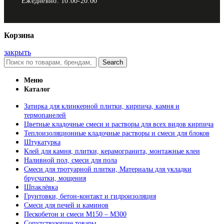
Ежедневно: 10:00-20:00
Корзина
закрыть
Search
Меню
Каталог
Затирка для клинкерной плитки, кирпича, камня и
термопанелей
Цветные кладочные смеси и растворы для всех видов кирпича
Теплоизоляционные кладочные растворы и смеси для блоков
Штукатурка
Клей для камня, плитки, керамогранита, монтажные клеи
Наливной пол, смеси для пола
Смеси для тротуарной плитки, Материалы для укладки
брусчатки, мощения
Шпаклёвка
Грунтовки, бетон-контакт и гидроизоляция
Смеси для печей и каминов
Пескобетон и смеси М150 – М300
Сопутствующие товары