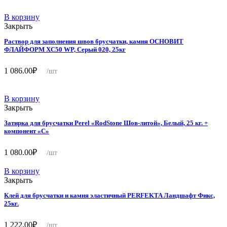
В корзину
Закрыть
Раствор для заполнения швов брусчатки, камня ОСНОВИТ
ФЛАЙФОРМ ХС50 WP, Серый 020, 25кг
1 086.00
₽
/шт
В корзину
Закрыть
Затирка для брусчатки Perel «RodStone Шов-литой», Белый, 25 кг. +
компонент «C»
1 080.00
₽
/шт
В корзину
Закрыть
Клей для брусчатки и камня эластичный PERFEKTA Ландшафт Фикс,
25кг.
1 222.00
₽
/шт