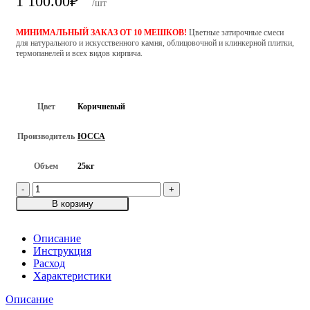
1 100.00
₽
/шт
МИНИМАЛЬНЫЙ ЗАКАЗ ОТ 10 МЕШКОВ!
Цветные затирочные смеси
для натурального и искусственного камня, облицовочной и клинкерной плитки,
термопанелей и всех видов кирпича.
Цвет
Коричневый
Производитель
ЮССА
Объем
25кг
Количество
товара
В корзину
Цветная
затирочная
смесь
Описание
ЮССА
Инструкция
MQ-
Расход
950-
Характеристики
006,
Описание
Коричневый