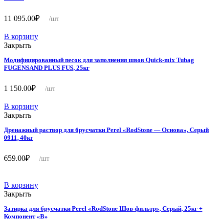
11 095.00
₽
/шт
В корзину
Закрыть
Модифицированный песок для заполнения швов Quick-mix Tubag
FUGENSAND PLUS FUS, 25кг
1 150.00
₽
/шт
В корзину
Закрыть
Дренажный раствор для брусчатки Perel «RodStone — Основа», Серый
0911, 40кг
659.00
₽
/шт
В корзину
Закрыть
Затирка для брусчатки Perel «RodStone Шов-фильтр», Серый, 25кг +
Компонент «B»