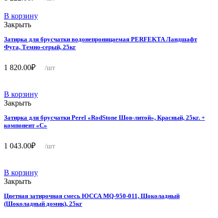
В корзину
Закрыть
Затирка для брусчатки водонепроницаемая PERFEKTA Ландшафт
Фуга, Темно-серый, 25кг
1 820.00
₽
/шт
В корзину
Закрыть
Затирка для брусчатки Perel «RodStone Шов-литой», Красный, 25кг. +
компонент «C»
1 043.00
₽
/шт
В корзину
Закрыть
Цветная затирочная смесь ЮССА MQ-950-011, Шоколадный
(Шоколадный домик), 25кг