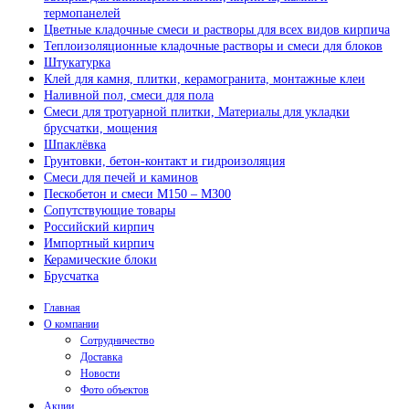
термопанелей
Цветные кладочные смеси и растворы для всех видов кирпича
Теплоизоляционные кладочные растворы и смеси для блоков
Штукатурка
Клей для камня, плитки, керамогранита, монтажные клеи
Наливной пол, смеси для пола
Смеси для тротуарной плитки, Материалы для укладки
брусчатки, мощения
Шпаклёвка
Грунтовки, бетон-контакт и гидроизоляция
Смеси для печей и каминов
Пескобетон и смеси М150 – М300
Сопутствующие товары
Российский кирпич
Импортный кирпич
Керамические блоки
Брусчатка
Главная
О компании
Сотрудничество
Доставка
Новости
Фото объектов
Акции