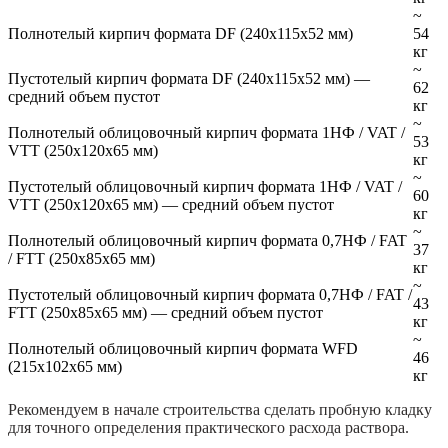
~
Полнотелый кирпич формата DF (240х115х52 мм)
54
кг
~
Пустотелый кирпич формата DF (240х115х52 мм) —
62
средний объем пустот
кг
~
Полнотелый облицовочный кирпич формата 1НФ / VAT /
53
VTT (250х120х65 мм)
кг
~
Пустотелый облицовочный кирпич формата 1НФ / VAT /
60
VTT (250х120х65 мм) — средний объем пустот
кг
~
Полнотелый облицовочный кирпич формата 0,7НФ / FAT
37
/ FTT (250х85х65 мм)
кг
~
Пустотелый облицовочный кирпич формата 0,7НФ / FAT /
43
FTT (250х85х65 мм) — средний объем пустот
кг
~
Полнотелый облицовочный кирпич формата WFD
46
(215х102х65 мм)
кг
Рекомендуем в начале строительства сделать пробную кладку
для точного определения практического расхода раствора.