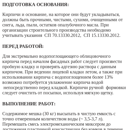
ПОДГОТОВКА ОСНОВАНИЯ:
Кирпичи и основание, на которое они будут укладываться,
должны быть прочными, чистыми, сухими, очищенными от
снега, льда, пыли, остатков опалубочного масла. При
организации строительного производства необходимо
учитывать указания СП 70.13330.2012, СП 15.13330.2012.
ПЕРЕД РАБОТОЙ:
Для экстремально водопоглощающего облицовочного
кирпича перед началом фасадных работ следует произвести
пробную кладку и проверять адгезию раствора с данным
кирпичом. При ведении лицевой кладки летом, а также при
использовании кирпича с водопоглощением более 13%
возможно потребуется увлажнение кирпича водой
непосредственно перед кладкой. Кирпичи ручной формовки
следует очистить от посыпки, используя мягкую щетку.
ВЫПОЛНЕНИЕ РАБОТ:
Содержимое мешка (30 кг) высыпать в чистую емкость с
точно отмеренным количеством воды (~ 3,5-3,7 л).
Перемешать смесь электромеханическим миксером до
достижения пластичной консистенции без комков в течение