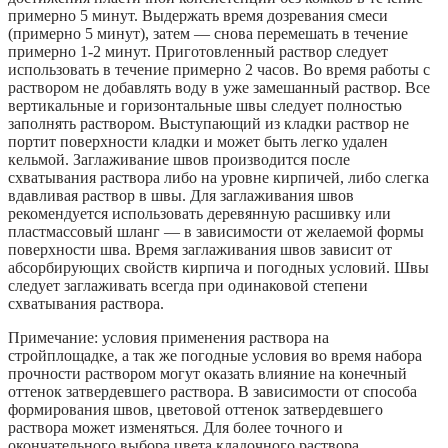
примерно 5 минут. Выдержать время дозревания смеси
(примерно 5 минут), затем — снова перемешать в течение
примерно 1-2 минут. Приготовленный раствор следует
использовать в течение примерно 2 часов. Во время работы с
раствором не добавлять воду в уже замешанный раствор. Все
вертикальные и горизонтальные швы следует полностью
заполнять раствором. Выступающий из кладки раствор не
портит поверхности кладки и может быть легко удален
кельмой. Заглаживание швов производится после
схватывания раствора либо на уровне кирпичей, либо слегка
вдавливая раствор в швы. Для заглаживания швов
рекомендуется использовать деревянную расшивку или
пластмассовый шланг — в зависимости от желаемой формы
поверхности шва. Время заглаживания швов зависит от
абсорбирующих свойств кирпича и погодных условий. Швы
следует заглаживать всегда при одинаковой степени
схватывания раствора.
Примечание: условия применения раствора на
стройплощадке, а так же погодные условия во время набора
прочности раствором могут оказать влияние на конечный
оттенок затвердевшего раствора. В зависимости от способа
формирования швов, цветовой оттенок затвердевшего
раствора может изменяться. Для более точного и
окончательного выбора цвета кладочного раствора