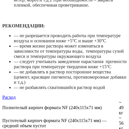
пленкой, обеспечивая проветривание.
РЕКОМЕНДАЦИИ:
— не разрешается проводить работы при температуре
воздуха и основания ниже +5°С и выше +30°С
— время жизни раствора может изменяться в
зависимости от температуры воды, температуры сухой
смеси и температуры окружающего воздуха
— следует учитывать замедление нарастания прочности
раствора при температуре твердения ниже +15°С
— не добавлять в раствор посторонние вещества
(цемент, красящие пигменты, противоморозные добавки
и т.д.)
— не разбавлять схватившийся раствор водой
Расход
~
Полнотелый кирпич формата NF (240х115х71 мм)
49
кг
~
Пустотелый кирпич формата NF (240х115х71 мм) —
56
средний объем пустот
кг