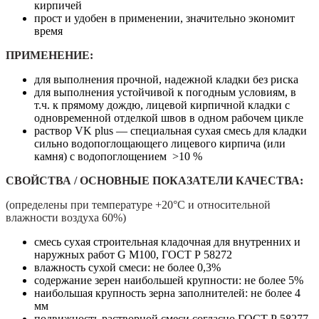
кирпичей
прост и удобен в применении, значительно экономит
время
ПРИМЕНЕНИЕ:
для выполнения прочной, надежной кладки без риска
для выполнения устойчивой к погодным условиям, в
т.ч. к прямому дождю, лицевой кирпичной кладки с
одновременной отделкой швов в одном рабочем цикле
раствор VK plus — специальная сухая смесь для кладки
сильно водопоглощающего лицевого кирпича (или
камня) c водопоглощением >10 %
СВОЙСТВА / ОСНОВНЫЕ ПОКАЗАТЕЛИ КАЧЕСТВА:
(определены при температуре +20°С и относительной
влажности воздуха 60%)
смесь сухая строительная кладочная для внутренних и
наружных работ G М100, ГОСТ Р 58272
влажность сухой смеси: не более 0,3%
содержание зерен наибольшей крупности: не более 5%
наибольшая крупность зерна заполнителей: не более 4
мм
подвижность растворной смеси согласно ГОСТ Р 58277