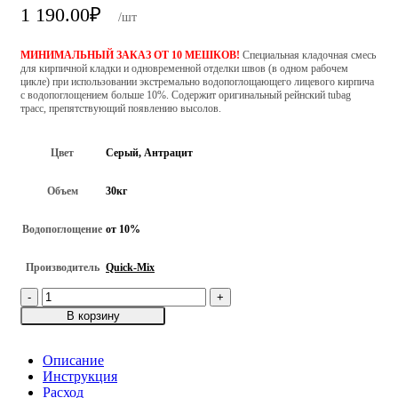
1 190.00
₽
/шт
МИНИМАЛЬНЫЙ ЗАКАЗ ОТ 10 МЕШКОВ!
Специальная кладочная смесь
для кирпичной кладки и одновременной отделки швов (в одном рабочем
цикле) при использовании экстремально водопоглощающего лицевого кирпича
с водопоглощением больше 10%. Содержит оригинальный рейнский tubag
трасс, препятствующий появлению высолов.
Цвет
Серый, Антрацит
Объем
30кг
Водопоглощение
от 10%
Производитель
Quick-Mix
Количество
товара
В корзину
Цветной
кладочный
раствор
Описание
для
Инструкция
лицевого
Расход