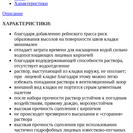
кирпича
Характеристики
с
Описание
трассом
Quick-
ХАРАКТЕРИСТИКИ:
Mix
VK
благодаря добавлению рейнского трасса риск
Plus,
образования высолов на поверхности швов кладки
Антрацитово-
минимален
серый,
отпадает затрата времени для насыщения водой сильно
30кг
водопоглощающих лицевых кирпичей
благодаря водоудерживающей способности раствора,
отсутствует водоотделение
раствор, выступающий из кладки наружу, не оползает;
при лицевой кладке благодаря этому можно легко
избежать попадания раствора в вентиляционный зазор
внешний вид кладки не портится серым цементным
налетом
после набора прочности раствор устойчив к погодным
воздействиям, прямому дождю, морозоустойчив
высокая прочность сцепления с кирпичом
не происходит чрезмерного высыхания и «сгорания»
раствора
высокая прочность сцепления при использовании
частично гидрофобных лицевых известково-песчаных