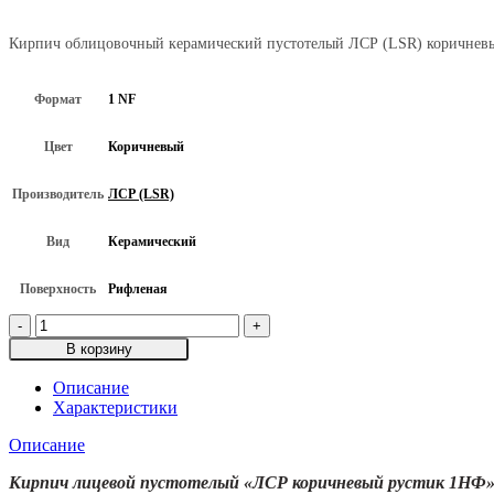
Кирпич облицовочный керамический пустотелый ЛСР (LSR) коричневы
Формат
1 NF
Цвет
Коричневый
Производитель
ЛСР (LSR)
Вид
Керамический
Поверхность
Рифленая
Количество
товара
В корзину
Кирпич
лицевой
Описание
пустотелый
Характеристики
ЛСР
(LSR)
Описание
Коричневый
рустик,
Кирпич лицевой пустотелый «ЛСР коричневый рустик 1НФ»: