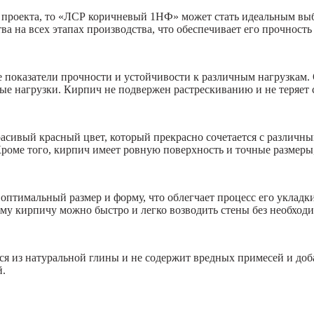
 проекта, то «ЛСР коричневый 1НФ» может стать идеальным выбо
а на всех этапах производства, что обеспечивает его прочность
казатели прочности и устойчивости к различным нагрузкам. Он
е нагрузки. Кирпич не подвержен растрескиванию и не теряет с
ивый красный цвет, который прекрасно сочетается с различны
оме того, кирпич имеет ровную поверхность и точные размеры, 
имальный размер и форму, что облегчает процесс его укладки. 
этому кирпичу можно быстро и легко возводить стены без необх
из натуральной глины и не содержит вредных примесей и добав
й.