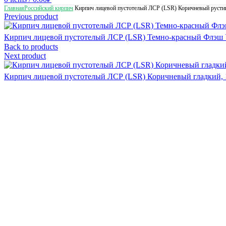
Главная
Российский кирпич
Кирпич лицевой пустотелый ЛСР (LSR) Коричневый русти
Previous product
Кирпич лицевой пустотелый ЛСР (LSR) Темно-красный Флэш 
Back to products
Next product
Кирпич лицевой пустотелый ЛСР (LSR) Коричневый гладкий,