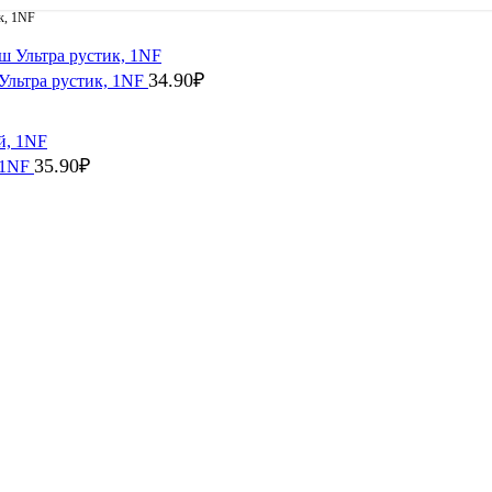
к, 1NF
34.90
₽
Ультра рустик, 1NF
35.90
₽
 1NF