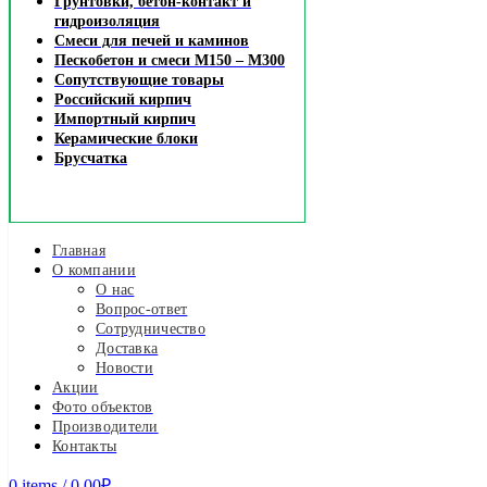
Грунтовки, бетон-контакт и
гидроизоляция
Смеси для печей и каминов
Пескобетон и смеси М150 – М300
Сопутствующие товары
Российский кирпич
Импортный кирпич
Керамические блоки
Брусчатка
Главная
О компании
О нас
Вопрос-ответ
Сотрудничество
Доставка
Новости
Акции
Фото объектов
Производители
Контакты
0
items
/
0.00
₽