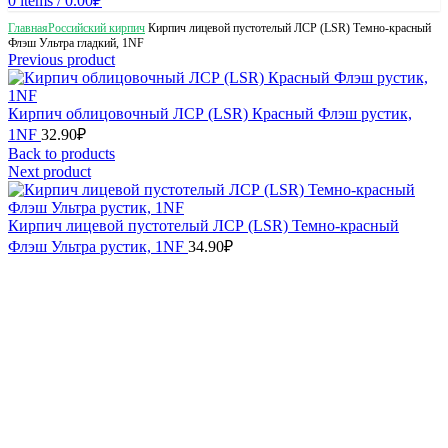
0
items
/
0.00
₽
Главная
Российский кирпич
Кирпич лицевой пустотелый ЛСР (LSR) Темно-красный
Флэш Ультра гладкий, 1NF
Previous product
Кирпич облицовочный ЛСР (LSR) Красный Флэш рустик,
1NF
32.90
₽
Back to products
Next product
Кирпич лицевой пустотелый ЛСР (LSR) Темно-красный
Флэш Ультра рустик, 1NF
34.90
₽