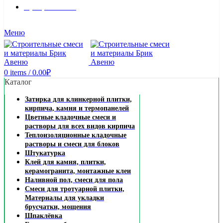
8 (495) 324-45-54
Заказать звонок
Меню
0
items
/
0.00
₽
Каталог
Затирка для клинкерной плитки,
кирпича, камня и термопанелей
Цветные кладочные смеси и
растворы для всех видов кирпича
Теплоизоляционные кладочные
растворы и смеси для блоков
Штукатурка
Клей для камня, плитки,
керамогранита, монтажные клеи
Наливной пол, смеси для пола
Смеси для тротуарной плитки,
Материалы для укладки
брусчатки, мощения
Шпаклёвка