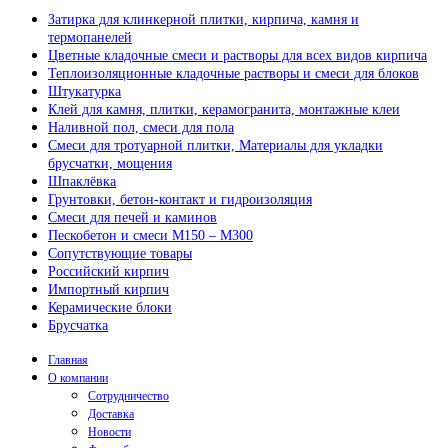
Затирка для клинкерной плитки, кирпича, камня и
термопанелей
Цветные кладочные смеси и растворы для всех видов кирпича
Теплоизоляционные кладочные растворы и смеси для блоков
Штукатурка
Клей для камня, плитки, керамогранита, монтажные клеи
Наливной пол, смеси для пола
Смеси для тротуарной плитки, Материалы для укладки
брусчатки, мощения
Шпаклёвка
Грунтовки, бетон-контакт и гидроизоляция
Смеси для печей и каминов
Пескобетон и смеси М150 – М300
Сопутствующие товары
Российский кирпич
Импортный кирпич
Керамические блоки
Брусчатка
Главная
О компании
Сотрудничество
Доставка
Новости