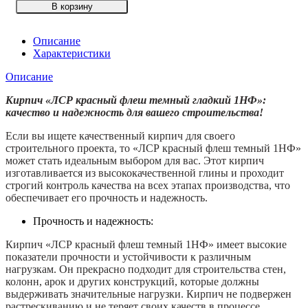
товара
В корзину
Кирпич
лицевой
пустотелый
Описание
ЛСР
Характеристики
(LSR)
Описание
Темно-
красный
Кирпич «ЛСР красный флеш темный гладкий 1НФ»:
Флэш
качество и надежность для вашего строительства!
Ультра
гладкий,
Если вы ищете качественный кирпич для своего
1NF
строительного проекта, то «ЛСР красный флеш темный 1НФ»
может стать идеальным выбором для вас. Этот кирпич
изготавливается из высококачественной глины и проходит
строгий контроль качества на всех этапах производства, что
обеспечивает его прочность и надежность.
Прочность и надежность:
Кирпич «ЛСР красный флеш темный 1НФ» имеет высокие
показатели прочности и устойчивости к различным
нагрузкам. Он прекрасно подходит для строительства стен,
колонн, арок и других конструкций, которые должны
выдерживать значительные нагрузки. Кирпич не подвержен
растрескиванию и не теряет своих качеств в процессе