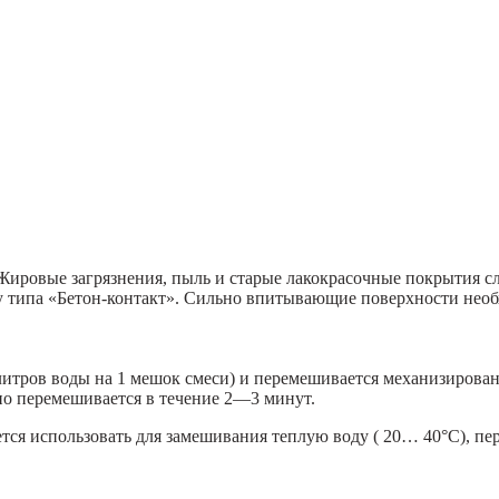
 Жировые загрязнения, пыль и старые лакокрасочные покрытия с
у типа «Бетон-контакт». Сильно впитывающие поверхности необ
,0 литров воды на 1 мешок смеси) и перемешивается механизиров
но перемешивается в течение 2—3 минут.
ся использовать для замешивания теплую воду ( 20… 40°С), пер