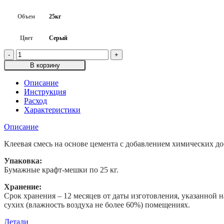
Объем
25кг
Цвет
Серый
Количество
товара
В корзину
Клеевая
смесь
Описание
Promix
Инструкция
KSP
Расход
070,
Характеристики
25кг
Описание
Клеевая смесь на основе цемента с добавлением химических до
Упаковка:
Бумажные крафт-мешки по 25 кг.
Хранение:
Срок хранения – 12 месяцев от даты изготовления, указанной 
сухих (влажность воздуха не более 60%) помещениях.
Детали