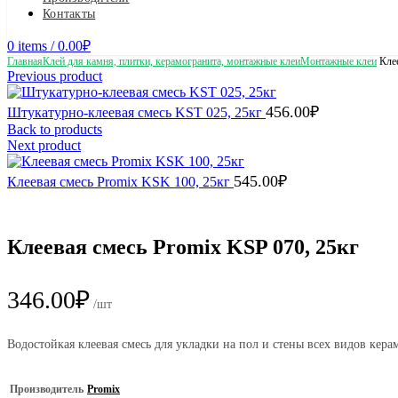
Контакты
0
items
/
0.00
₽
Главная
Клей для камня, плитки, керамогранита, монтажные клеи
Монтажные клеи
Клее
Previous product
456.00
₽
Штукатурно-клеевая смесь KST 025, 25кг
Back to products
Next product
545.00
₽
Клеевая смесь Promix KSK 100, 25кг
Клеевая смесь Promix KSP 070, 25кг
346.00
₽
/шт
Водостойкая клеевая смесь для укладки на пол и стены всех видов кер
Производитель
Promix