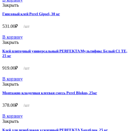
Закрыть
Гипсовый клей Perel Gipsel, 30 кг
531.00
₽
/шт
В корзину
Закрыть
Клей плиточный универсальный PERFEKTA Мультификс Белый C1 TE,
25 кг
919.00
₽
/шт
В корзину
Закрыть
Монтажно-кладочная клеевая смесь Perel Blokus, 25кг
378.00
₽
/шт
В корзину
Закрыть
Клей для пеноблоков усиленный PERFEKTA Хардблок, 25 кг