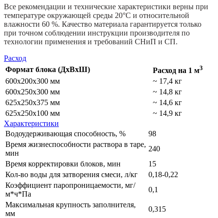
Все рекомендации и технические характеристики верны при
температуре окружающей среды 20°С и относительной
влажности 60 %. Качество материала гарантируется только
при точном соблюдении инструкции производителя по
технологии применения и требований СНиП и СП.
Расход
3
Формат блока (ДхВхШ)
Расход на 1 м
600х200х300 мм
~ 17,4 кг
600х250х300 мм
~ 14,8 кг
625х250х375 мм
~ 14,6 кг
625х250х100 мм
~ 14,9 кг
Характеристики
Водоудерживающая способность, %
98
Время жизнеспособности раствора в таре,
240
мин
Время корректировки блоков, мин
15
Кол-во воды для затворения смеси, л/кг
0,18-0,22
Коэффициент паропроницаемости, мг/
0,1
м*ч*Па
Максимальная крупность заполнителя,
0,315
мм