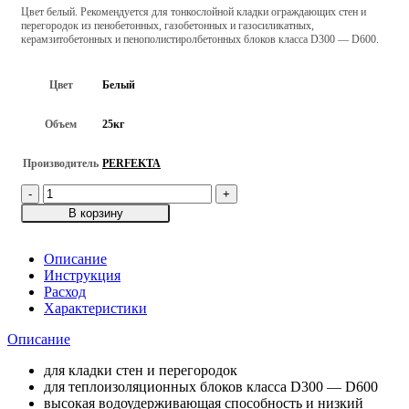
Цвет белый. Рекомендуется для тонкослойной кладки ограждающих стен и
перегородок из пенобетонных, газобетонных и газосиликатных,
керамзитобетонных и пенополистиролбетонных блоков класса D300 — D600.
Цвет
Белый
Объем
25кг
Производитель
PERFEKTA
Количество
товара
В корзину
Клей
для
газобетона
Описание
PERFEKTA
Инструкция
Лайтблок,
Расход
белый,
Характеристики
25
Описание
кг
для кладки стен и перегородок
для теплоизоляционных блоков класса D300 — D600
высокая водоудерживающая способность и низкий