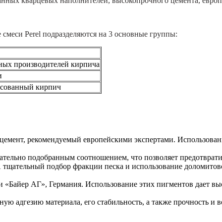
анных кварцевых наполнителей, высокопрочного цемента, евро
смеси Perel подразделяются на 3 основные группы:
ных производителей кирпича
и
ссованный кирпич
емент, рекомендуемый европейскими экспертами. Использован
тельно подобранным соотношением, что позволяет предотвратит
тщательный подбор фракции песка и использование доломитово
«Байер АГ», Германия. Использование этих пигментов дает вы
 адгезию материала, его стабильность, а также прочность и в