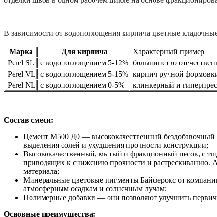
отделки швов в одном рабочем цикле на основе фракциониров
25кг
В зависимости от водопоглощения кирпича цветные кладочные 
Марка
Для кирпича
Характерный пример
Perel SL
с водопоглощением 5-12%
большинство отечествен
Perel VL
с водопоглощением 5-15%
кирпич ручной формовк
Perel NL
с водопоглощением 0-5%
клинкерный и гиперпре
Состав смеси:
Цемент М500 Д0 — высококачественный бездобавочный ц
выделения солей и ухудшения прочности конструкции;
Высококачественный, мытый и фракционный песок, с тща
приводящих к снижению прочности и растрескиванию. А 
материала;
Минеральные цветовые пигменты Байферокс от компании 
атмосферным осадкам и солнечным лучам;
Полимерные добавки — они позволяют улучшить первичную
Основные преимущества: