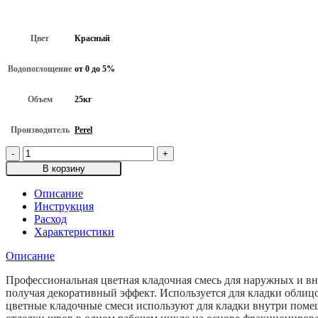
Цвет
Красный
Водопоглощение
от 0 до 5%
Объем
25кг
Производитель
Perel
Количество
товара
В корзину
Красная
кладочная
Описание
смесь
Инструкция
Perel
Расход
NL-
Характеристики
0160
для
Описание
кирпича
с
Профессиональная цветная кладочная смесь для наружных и в
водопоглощением
получая декоративный эффект. Используется для кладки облиц
0-
цветные кладочные смеси используют для кладки внутри поме
5%,