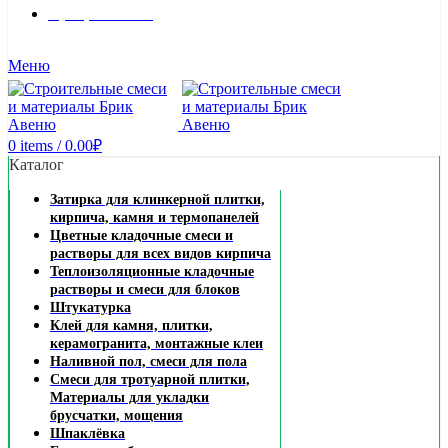
8 (495) 324-45-54
Заказать звонок
Меню
0
items
/
0.00
₽
Каталог
Затирка для клинкерной плитки,
кирпича, камня и термопанелей
Цветные кладочные смеси и
растворы для всех видов кирпича
Теплоизоляционные кладочные
растворы и смеси для блоков
Штукатурка
Клей для камня, плитки,
керамогранита, монтажные клеи
Наливной пол, смеси для пола
Смеси для тротуарной плитки,
Материалы для укладки
брусчатки, мощения
Шпаклёвка