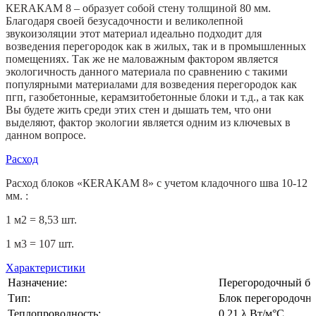
КЕRАКАМ 8 – образует собой стену толщиной 80 мм.
Благодаря своей безусадочности и великолепной
звукоизоляции этот материал идеально подходит для
возведения перегородок как в жилых, так и в промышленных
помещениях. Так же не маловажным фактором является
экологичность данного материала по сравнению с такими
популярными материалами для возведения перегородок как
пгп, газобетонные, керамзитобетонные блоки и т.д., а так как
Вы будете жить среди этих стен и дышать тем, что они
выделяют, фактор экологии является одним из ключевых в
данном вопросе.
Расход
Расход блоков «КЕRАКАМ 8» с учетом кладочного шва 10-12
мм. :
1 м2 = 8,53 шт.
1 м3 = 107 шт.
Характеристики
Назначение:
Перегородочный бл
Тип:
Блок перегородочны
Теплопроводность:
0.21 λ Вт/м°С