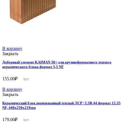
В корзину
Закрыть
Доборный элемент KAIMAN 38+ для крупноформатного теплого
керамического блока формат 5,5 NF
155.00
₽
/шт
В корзину
Закрыть
Керамический блок поризованный теплый ЛСР / LSR 44 формат 12.35
NF, 440х250х219мм
179.00
₽
/шт