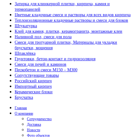
Затирка для клинкерной плитки, кирпича, камня и
термопанелей
Цветные кладочные смеси и растворы для всех видов кирпича
Теплоизоляционные кладочные растворы и смеси для блоков
Штукатурка
Клей для камня, плитки, керамогранита, монтажные клеи
Наливной пол, смеси для пола
Смеси для тротуарной плитки, Материалы для укладки
брусчатки, мощения
Шпаклёвка
Грунтовки, бетон-контакт и гидроизоляция
Смеси для печей и каминов
Пескобетон и смеси М150 – М300
Сопутствующие товары
Российский кирпич
Импортный кирпич
Керамические блоки
Брусчатка
Главная
О компании
Сотрудничество
Доставка
Новости
Фото объектов