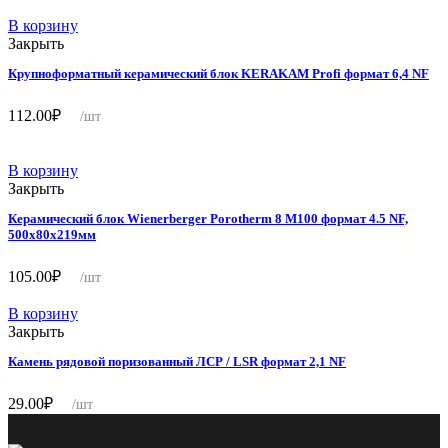
В корзину
Закрыть
Крупноформатный керамический блок KERAKAM Profi формат 6,4 NF
112.00
₽
/шт
В корзину
Закрыть
Керамический блок Wienerberger Porotherm 8 М100 формат 4.5 NF,
500х80х219мм
105.00
₽
/шт
В корзину
Закрыть
Камень рядовой поризованный ЛСР / LSR формат 2,1 NF
29.00
₽
/шт