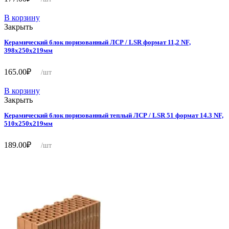
В корзину
Закрыть
Керамический блок поризованный ЛСР / LSR формат 11,2 NF,
398х250х219мм
165.00
₽
/шт
В корзину
Закрыть
Керамический блок поризованный теплый ЛСР / LSR 51 формат 14.3 NF,
510х250х219мм
189.00
₽
/шт