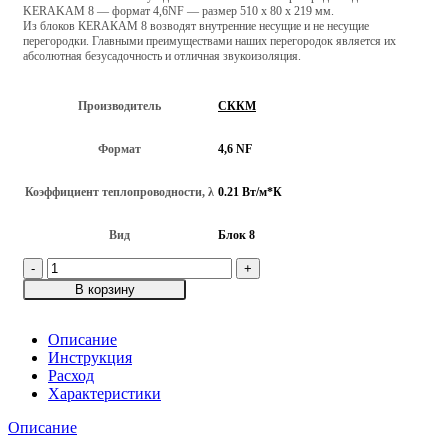
KERAKAM 8 — формат 4,6NF — размер 510 х 80 х 219 мм.
Из блоков КЕRАКАМ 8 возводят внутренние несущие и не несущие
перегородки. Главными преимуществами наших перегородок является их
абсолютная безусадочность и отличная звукоизоляция.
Производитель
СККМ
Формат
4,6 NF
Коэффициент теплопроводности, λ
0.21 Вт/м*К
Вид
Блок 8
Количество
товара
В корзину
Крупноформатный
керамический
перегородочный
Описание
блок
Инструкция
KERAKAM
Расход
8,
Характеристики
формат
Описание
4,6
NF