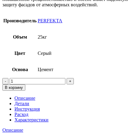
защиту фасадов от атмосферных воздействий.
Производитель
PERFEKTA
Объем
25кг
Цвет
Серый
Основа
Цемент
Количество
товара
В корзину
Штукатурка
цементная
Описание
легкая
Детали
Perfekta
Инструкция
Фронтпро
Расход
Эксперт
Характеристики
Плюс,
25кг
Описание