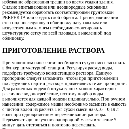
избежание образования трещин во время усадки здания.
Сильно впитывающие или неоднородные основания
рекомендуется обработать соответствующей грунтовкой
PERFEKTA или создать слой обрызга. При выравнивании
стен под последующую облицовку натуральным или
искусственным камнем необходимо смонтировать
штукатурную сетку по всей площади, выделенной под
облицовку.
ПРИГОТОВЛЕНИЕ РАСТВОРА
При машинном нанесении: необходимо сухую смесь засыпать
в бункер штукатурной станции. Регулируя расход воды,
подобрать требуемую консистенцию раствора. Данную
пропорцию следует запомнить, чтобы при приготовлении
последующих партий раствора применялись те же пропорции.
Для различных моделей штукатурных машин характерно
различное водопотребление, поэтому подбор воды
выполняется для каждой модели индивидуально. При ручном
нанесении: содержимое мешка необходимо засыпать в емкость
с чистой водой из расчета 1 кг сухой смеси на 0,16 – 0,19 л
воды при одновременном перемешивании раствора.
Перемешать до получения однородной массы в течение 5
минут, дать отстояться и повторно перемешать.