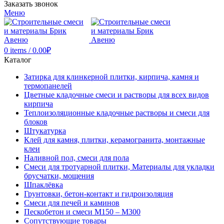
Заказать звонок
Меню
0
items
/
0.00
₽
Каталог
Затирка для клинкерной плитки, кирпича, камня и
термопанелей
Цветные кладочные смеси и растворы для всех видов
кирпича
Теплоизоляционные кладочные растворы и смеси для
блоков
Штукатурка
Клей для камня, плитки, керамогранита, монтажные
клеи
Наливной пол, смеси для пола
Смеси для тротуарной плитки, Материалы для укладки
брусчатки, мощения
Шпаклёвка
Грунтовки, бетон-контакт и гидроизоляция
Смеси для печей и каминов
Пескобетон и смеси М150 – М300
Сопутствующие товары