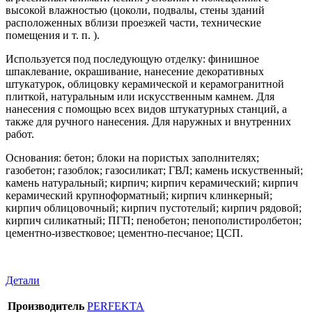
высокой влажностью (цоколи, подвалы, стены зданий
расположенных вблизи проезжей части, технические
помещения и т. п. ).
Используется под последующую отделку: финишное
шпаклевание, окрашивание, нанесение декоративных
штукатурок, облицовку керамической и керамогранитной
плиткой, натуральным или искусственным камнем. Для
нанесения с помощью всех видов штукатурных станций, а
также для ручного нанесения. Для наружных и внутренних
работ.
Основания: бетон; блоки на пористых заполнителях;
газобетон; газоблок; газосиликат; ГВЛ; камень искуственный;
камень натуральный; кирпич; кирпич керамический; кирпич
керамический крупноформатный; кирпич клинкерный;
кирпич облицовочный; кирпич пустотелый; кирпич рядовой;
кирпич силикатный; ПГП; пенобетон; пенополистиролбетон;
цементно-известковое; цементно-песчаное; ЦСП.
Детали
Производитель
PERFEKTA