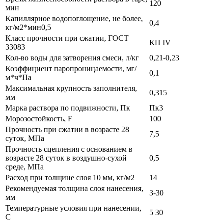
120
мин
Капиллярное водопоглощение, не более,
0,4
кг/м2*мин0,5
Класс прочности при сжатии, ГОСТ
КП IV
33083
Кол-во воды для затворения смеси, л/кг
0,21-0,23
Коэффициент паропроницаемости, мг/
0,1
м*ч*Па
Максимальная крупность заполнителя,
0,315
мм
Марка раствора по подвижности, Пк
Пк3
Морозостойкость, F
100
Прочность при сжатии в возрасте 28
7,5
суток, МПа
Прочность сцепления с основанием в
возрасте 28 суток в воздушно-сухой
0,5
среде, МПа
Расход при толщине слоя 10 мм, кг/м2
14
Рекомендуемая толщина слоя нанесения,
3-30
мм
Температурные условия при нанесении,
5 30
С