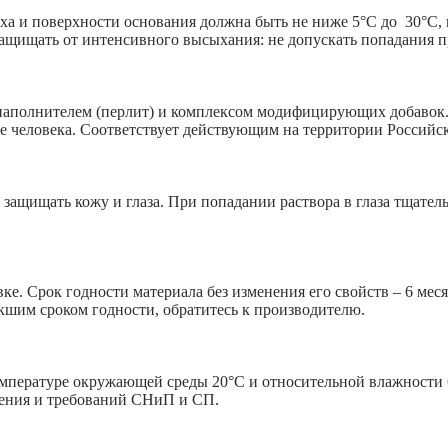
уха и поверхности основания должна быть не ниже 5°С до 30°С
 защищать от интенсивного высыхания: не допускать попадания 
 наполнителем (перлит) и комплексом модифицирующих добавок.
ье человека. Соответствует действующим на территории Россий
т защищать кожу и глаза. При попадании раствора в глаза тщат
е. Срок годности материала без изменения его свойств – 6 меся
кшим сроком годности, обратитесь к производителю.
мпературе окружающей среды 20°С и относительной влажности 6
ения и требований СНиП и СП.