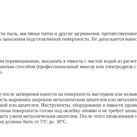
ти пыль, масляные пятна и другие загрязнения, препятствующи
ь запыления подготовленной поверхности. Не допускается нане
 перемешивании, высыпать в емкость с чистой водой из расчета 
нным способом (профессиональный миксер или электродрель с н
ю.
 после затворения нанести на поверхность мастерком или кельм
хность выровнять широким металлическим шпателем или металлич
теркой или шпателем. Инструменты, оборудование и емкости пром
нная поверхность готова под оклейку обоями и не требует шпак
дить узким металлическим шпателем. После этого шпаклевание н
ия должны быть от 5°С до 30°С.