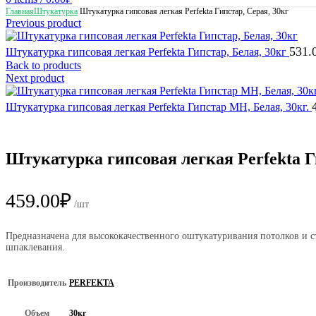
Главная
Штукатурка
Штукатурка гипсовая легкая Perfekta Гипстар, Серая, 30кг
Previous product
531.
Штукатурка гипсовая легкая Perfekta Гипстар, Белая, 30кг
Back to products
Next product
Штукатурка гипсовая легкая Perfekta Гипстар MH, Белая, 30кг.
Штукатурка гипсовая легкая Perfekta Г
459.00
₽
/шт
Предназначена для высококачественного оштукатуривания потолков и с
шпаклевания.
Производитель
PERFEKTA
Объем
30кг