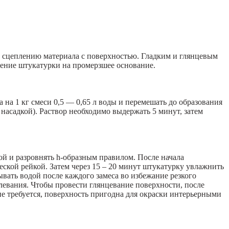
е сцеплению материала с поверхностью. Гладким и глянцевым
сение штукатурки на промерзшее основание.
на 1 кг смеси 0,5 — 0,65 л воды и перемешать до образования
асадкой). Раствор необходимо выдержать 5 минут, затем
ой и разровнять h‑образным правилом. После начала
еской рейкой. Затем через 15 – 20 минут штукатурку увлажнить
ывать водой после каждого замеса во избежание резкого
левания. Чтобы провести глянцевание поверхности, после
е требуется, поверхность пригодна для окраски интерьерными