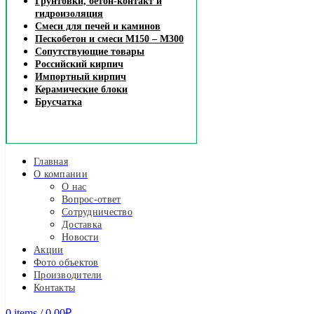
Грунтовки, бетон-контакт и
гидроизоляция
Смеси для печей и каминов
Пескобетон и смеси М150 – М300
Сопутствующие товары
Российский кирпич
Импортный кирпич
Керамические блоки
Брусчатка
Главная
О компании
О нас
Вопрос-ответ
Сотрудничество
Доставка
Новости
Акции
Фото объектов
Производители
Контакты
0
items
/
0.00
₽