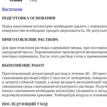
Основа
Гипс
Инструкция
ПОДГОТОВКА ОСНОВАНИЯ
Перед нанесением штукатурки необходимо удалить с поверхнос
поверхностям необходимо придать шероховатость. Не допускат
ПРИГОТОВЛЕНИЕ РАСТВОРА
Для приготовления раствора содержимое мешка, при постоянном
однородной массы. Перемешивание производится механизирова
повторно перемешать. После этого раствор готов к применени
ВЫПОЛНЕНИЕ РАБОТ
Приготовленный штукатурный раствор в течение 40 – 60 минут
схватывания раствора (через 2 часа после затворения), повер
и затереть губчатой теркой, а затем загладить металлической 
уменьшения срока схватывания штукатурного раствора. Получе
начала схватывания необходимо штукатурку увлажнить и загла
водоэмульсионными красками. Температура воздуха и основан
ПОСЛЕДУЮЩИЙ УХОД