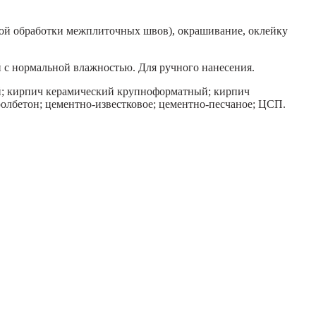
ой обработки межплиточных швов), окрашивание, оклейку
 с нормальной влажностью. Для ручного нанесения.
кий; кирпич керамический крупноформатный; кирпич
лбетон; цементно-известковое; цементно-песчаное; ЦСП.