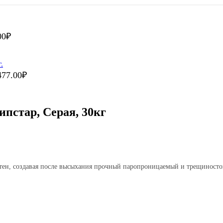
00
₽
477.00
₽
ипстар, Серая, 30кг
тен, создавая после высыхания прочный паропроницаемый и трещиностой