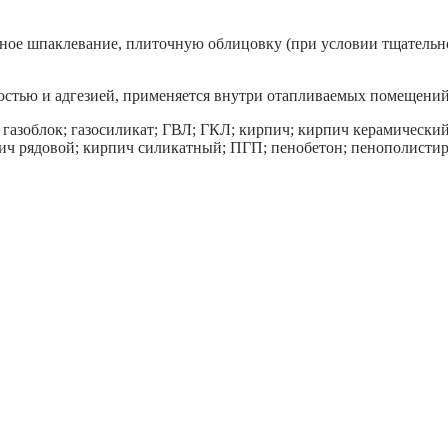
ное шпаклевание, плиточную облицовку (при условии тщательн
стью и адгезией, применяется внутри отапливаемых помещений
н; газоблок; газосиликат; ГВЛ; ГКЛ; кирпич; кирпич керамичес
ч рядовой; кирпич силикатный; ПГП; пенобетон; пенополистиро