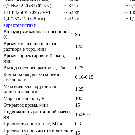
0,7 НФ (250х85х65 мм)
~ 37 кг
~ 0,
1 НФ (250х120х65 мм)
~ 52 кг
~ 1 
1,4 (250х120х88 мм)
~ 42 кг
~ 1,
Характеристики
Водоудерживающая способность,
96
%
Время жизнеспособности
120
раствора в таре, мин
Время корректировки блоков,
10
мин
Выход готового раствора, л/кг
0.75
Кол-во воды для затворения
0,10-0,15
смеси, л/кг
Максимальная крупность
1,25
заполнителя, мм
Морозостойкость, F
100
Открытое время, мин
15
Подвижность растворной смеси,
150±10
мм
Прочность при сдвиге, МПа
0,3
Прочность при сжатии в возрасте
15