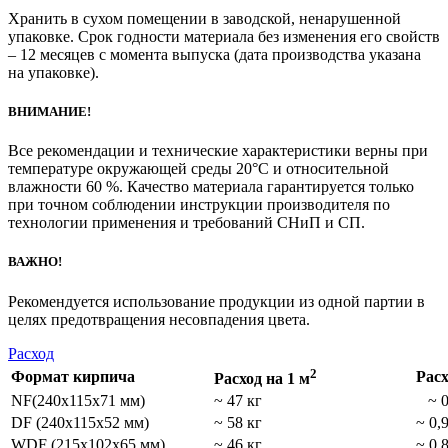
Хранить в сухом помещении в заводской, ненарушенной
упаковке. Срок годности материала без изменения его свойств
– 12 месяцев с момента выпуска (дата производства указана
на упаковке).
ВНИМАНИЕ!
Все рекомендации и технические характеристики верны при
температуре окружающей среды 20°С и относительной
влажности 60 %. Качество материала гарантируется только
при точном соблюдении инструкции производителя по
технологии применения и требований СНиП и СП.
ВАЖНО!
Рекомендуется использование продукции из одной партии в
целях предотвращения несовпадения цвета.
Расход
2
Формат кирпича
Расх
Расход на 1 м
NF(240х115х71 мм)
~ 47 кг
~ 0,
DF (240х115х52 мм)
~ 58 кг
~ 0,
WDF (215х102х65 мм)
~ 46 кг
~ 0,