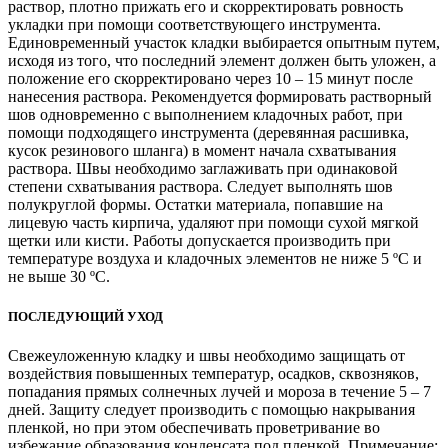
раствор, плотно прижать его и скорректировать ровность
укладки при помощи соответствующего инструмента.
Единовременный участок кладки выбирается опытным путем,
исходя из того, что последний элемент должен быть уложен, а
положение его скорректировано через 10 – 15 минут после
нанесения раствора. Рекомендуется формировать растворный
шов одновременно с выполнением кладочных работ, при
помощи подходящего инструмента (деревянная расшивка,
кусок резинового шланга) в момент начала схватывания
раствора. Швы необходимо заглаживать при одинаковой
степени схватывания раствора. Следует выполнять шов
полукруглой формы. Остатки материала, попавшие на
лицевую часть кирпича, удаляют при помощи сухой мягкой
щетки или кисти. Работы допускается производить при
температуре воздуха и кладочных элементов не ниже 5 ºС и
не выше 30 ºС.
ПОСЛЕДУЮЩИЙ УХОД
Свежеуложенную кладку и швы необходимо защищать от
воздействия повышенных температур, осадков, сквозняков,
попадания прямых солнечных лучей и мороза в течение 5 – 7
дней. Защиту следует производить с помощью накрывания
пленкой, но при этом обеспечивать проветривание во
избежание образования конденсата под пленкой. Примечание: