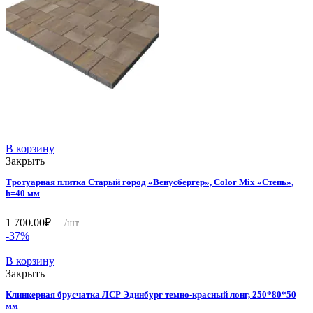
В корзину
Закрыть
Тротуарная плитка Старый город «Венусбергер», Color Mix «Степь»,
h=40 мм
1 700.00
₽
/шт
-37%
В корзину
Закрыть
Клинкерная брусчатка ЛСР Эдинбург темно-красный лонг, 250*80*50
мм