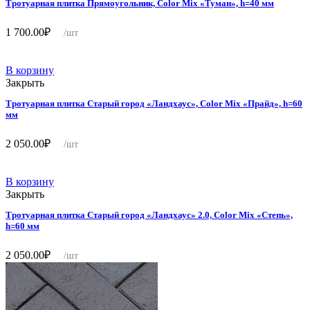
Тротуарная плитка Прямоугольник, Color Mix «Туман», h=40 мм
1 700.00
₽
/шт
В корзину
Закрыть
Тротуарная плитка Старый город «Ландхаус», Color Mix «Прайд», h=60
мм
2 050.00
₽
/шт
В корзину
Закрыть
Тротуарная плитка Старый город «Ландхаус» 2.0, Color Mix «Степь»,
h=60 мм
2 050.00
₽
/шт