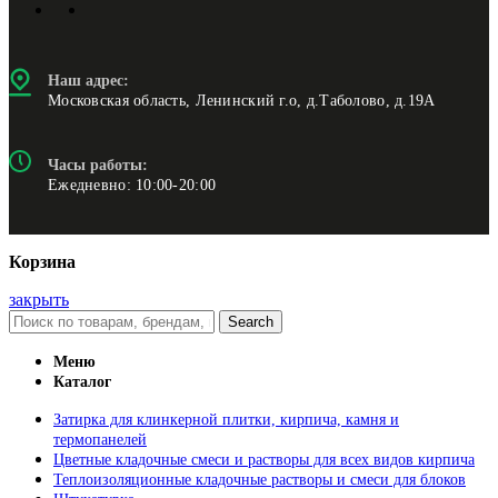
Наш адрес:
Московская область, Ленинский г.о, д.Таболово, д.19А
Часы работы:
Ежедневно: 10:00-20:00
Корзина
закрыть
Search
Меню
Каталог
Затирка для клинкерной плитки, кирпича, камня и
термопанелей
Цветные кладочные смеси и растворы для всех видов кирпича
Теплоизоляционные кладочные растворы и смеси для блоков