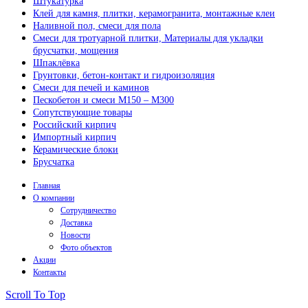
Штукатурка
Клей для камня, плитки, керамогранита, монтажные клеи
Наливной пол, смеси для пола
Смеси для тротуарной плитки, Материалы для укладки
брусчатки, мощения
Шпаклёвка
Грунтовки, бетон-контакт и гидроизоляция
Смеси для печей и каминов
Пескобетон и смеси М150 – М300
Сопутствующие товары
Российский кирпич
Импортный кирпич
Керамические блоки
Брусчатка
Главная
О компании
Сотрудничество
Доставка
Новости
Фото объектов
Акции
Контакты
Scroll To Top