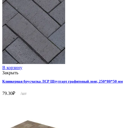
В корзину
Закрыть
Клинкерная брусчатка ЛСР Штутгарт графитовый лонг, 250*80*50 мм
79.30
₽
/шт