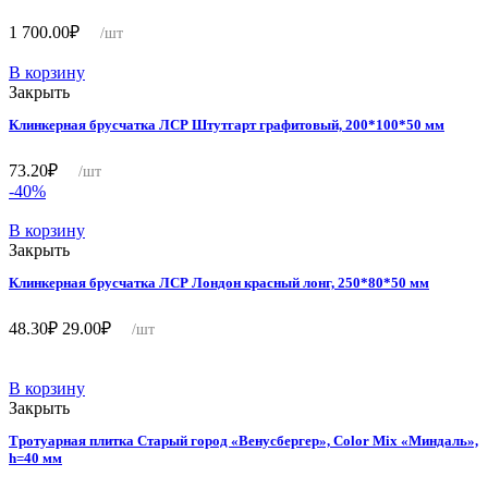
1 700.00
₽
/шт
В корзину
Закрыть
Клинкерная брусчатка ЛСР Штутгарт графитовый, 200*100*50 мм
73.20
₽
/шт
-40%
В корзину
Закрыть
Клинкерная брусчатка ЛСР Лондон красный лонг, 250*80*50 мм
Первоначальная
Текущая
48.30
₽
29.00
₽
/шт
цена
цена:
составляла
29.00₽.
48.30₽.
В корзину
Закрыть
Тротуарная плитка Старый город «Венусбергер», Color Mix «Миндаль»,
h=40 мм