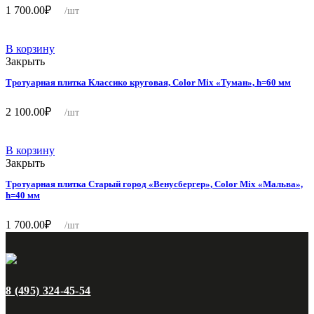
1 700.00
₽
/шт
В корзину
Закрыть
Тротуарная плитка Классико круговая, Color Mix «Туман», h=60 мм
2 100.00
₽
/шт
В корзину
Закрыть
Тротуарная плитка Старый город «Венусбергер», Color Mix «Мальва»,
h=40 мм
1 700.00
₽
/шт
8 (495) 324-45-54