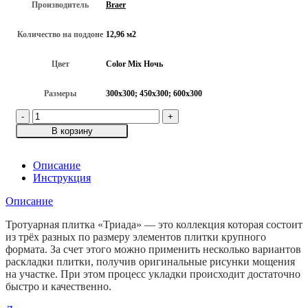
Производитель
Braer
Количество на поддоне
12,96 м2
Цвет
Color Mix Ночь
Размеры
300х300; 450х300; 600х300
Количество
товара
В корзину
Тротуарная
плитка
Триада,
Описание
Color
Инструкция
Mix
Описание
"Ночь",
h=60
Тротуарная плитка «Триада» — это коллекция которая состоит
мм
из трёх разных по размеру элементов плитки крупного
формата. За счет этого можно применить несколько вариантов
раскладки плитки, получив оригинальные рисунки мощения
на участке. При этом процесс укладки происходит достаточно
быстро и качественно.