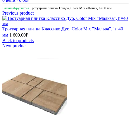
0
items
/
0.00
₽
Главная
Брусчатка
Тротуарная плитка Триада, Color Mix «Ночь», h=60 мм
Previous product
Тротуарная плитка Классико Дуо, Color Mix "Мальва", h=40
мм
1 600.00
₽
Back to products
Next product