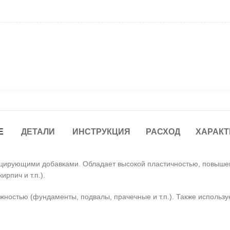
ь М150, 40кг
Е
ДЕТАЛИ
ИНСТРУКЦИЯ
РАСХОД
ХАРАКТ
ицирующими добавками. Обладает высокой пластичностью, повыше
рпич и т.п.).
ностью (фундаменты, подвалы, прачечные и т.п.). Также использу