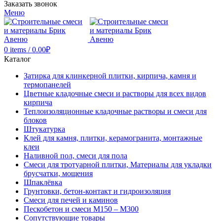
Заказать звонок
Меню
0
items
/
0.00
₽
Каталог
Затирка для клинкерной плитки, кирпича, камня и
термопанелей
Цветные кладочные смеси и растворы для всех видов
кирпича
Теплоизоляционные кладочные растворы и смеси для
блоков
Штукатурка
Клей для камня, плитки, керамогранита, монтажные
клеи
Наливной пол, смеси для пола
Смеси для тротуарной плитки, Материалы для укладки
брусчатки, мощения
Шпаклёвка
Грунтовки, бетон-контакт и гидроизоляция
Смеси для печей и каминов
Пескобетон и смеси М150 – М300
Сопутствующие товары