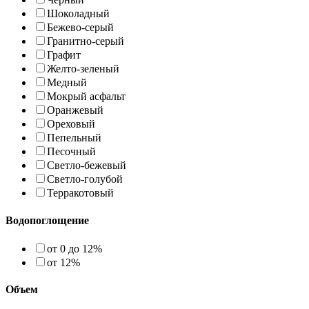
Шоколадный
Бежево-серый
Гранитно-серый
Графит
Желто-зеленый
Медный
Мокрый асфальт
Оранжевый
Ореховый
Пепельный
Песочный
Светло-бежевый
Светло-голубой
Терракотовый
Водопоглощение
от 0 до 12%
от 12%
Объем