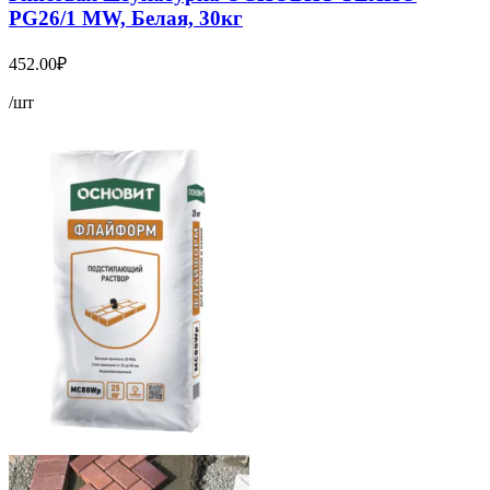
PG26/1 MW, Белая, 30кг
452.00
₽
/шт