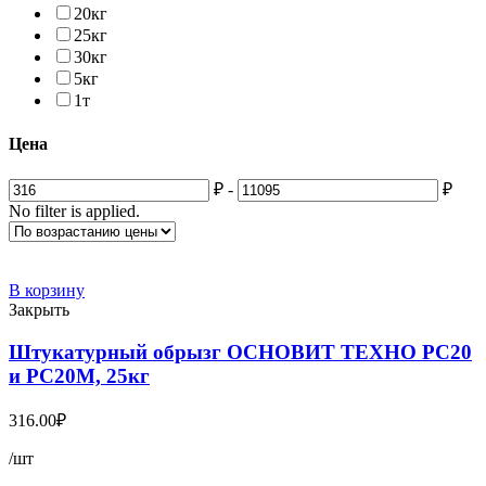
20кг
25кг
30кг
5кг
1т
Цена
₽
-
₽
No filter is applied.
В корзину
Закрыть
Штукатурный обрызг ОСНОВИТ ТЕХНО PC20
и PC20M, 25кг
316.00
₽
/шт