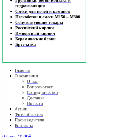
Грунтовки, бетон-контакт и
гидроизоляция
Смеси для печей и каминов
Пескобетон и смеси М150 – М300
Сопутствующие товары
Российский кирпич
Импортный кирпич
Керамические блоки
Брусчатка
Главная
О компании
О нас
Вопрос-ответ
Сотрудничество
Доставка
Новости
Акции
Фото объектов
Производители
Контакты
0
items
/
0.00
₽