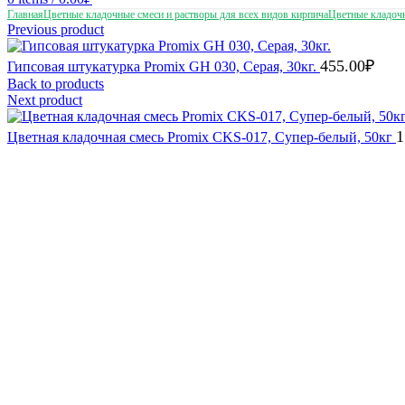
Главная
Цветные кладочные смеси и растворы для всех видов кирпича
Цветные кладоч
Previous product
455.00
₽
Гипсовая штукатурка Promix GH 030, Серая, 30кг.
Back to products
Next product
1
Цветная кладочная смесь Promix CKS-017, Супер-белый, 50кг