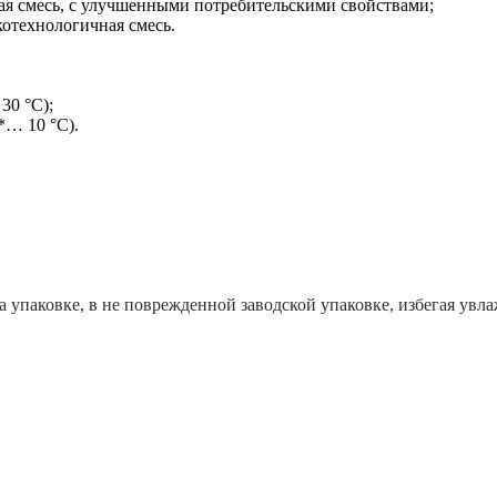
ая смесь, с улучшенными потребительскими свойствами;
отехнологичная смесь.
30 °С);
*… 10 °С).
на упаковке, в не поврежденной заводской упаковке, избегая ув