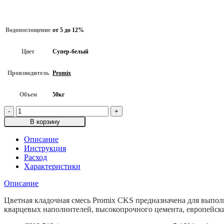
Водопоглощение
от 5 до 12%
Цвет
Супер-белый
Производитель
Promix
Объем
50кг
Количество
товара
В корзину
Цветная
кладочная
Описание
смесь
Инструкция
Promix
Расход
CKS-
Характеристики
512,
Супер-
Описание
белый,
50кг
Цветная кладочная смесь Promix CKS предназначена для выпо
кварцевых наполнителей, высокопрочного цемента, европейск