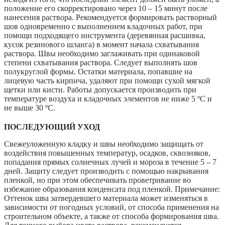
положение его скорректировано через 10 – 15 минут после
нанесения раствора. Рекомендуется формировать растворный
шов одновременно с выполнением кладочных работ, при
помощи подходящего инструмента (деревянная расшивка,
кусок резинового шланга) в момент начала схватывания
раствора. Швы необходимо заглаживать при одинаковой
степени схватывания раствора. Следует выполнять шов
полукруглой формы. Остатки материала, попавшие на
лицевую часть кирпича, удаляют при помощи сухой мягкой
щетки или кисти. Работы допускается производить при
температуре воздуха и кладочных элементов не ниже 5 ºС и
не выше 30 ºС.
ПОСЛЕДУЮЩИЙ УХОД
Свежеуложенную кладку и швы необходимо защищать от
воздействия повышенных температур, осадков, сквозняков,
попадания прямых солнечных лучей и мороза в течение 5 – 7
дней. Защиту следует производить с помощью накрывания
пленкой, но при этом обеспечивать проветривание во
избежание образования конденсата под пленкой. Примечание:
Оттенок шва затвердевшего материала может изменяться в
зависимости от погодных условий, от способа применения на
строительном объекте, а также от способа формирования шва.