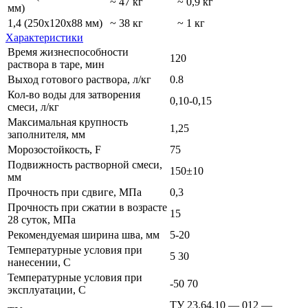
~ 47 кг
~ 0,9 кг
мм)
1,4 (250х120х88 мм)
~ 38 кг
~ 1 кг
Характеристики
Время жизнеспособности
120
раствора в таре, мин
Выход готового раствора, л/кг
0.8
Кол-во воды для затворения
0,10-0,15
смеси, л/кг
Максимальная крупность
1,25
заполнителя, мм
Морозостойкость, F
75
Подвижность растворной смеси,
150±10
мм
Прочность при сдвиге, МПа
0,3
Прочность при сжатии в возрасте
15
28 суток, МПа
Рекомендуемая ширина шва, мм
5-20
Температурные условия при
5 30
нанесении, С
Температурные условия при
-50 70
эксплуатации, С
ТУ 23.64.10 — 012 —