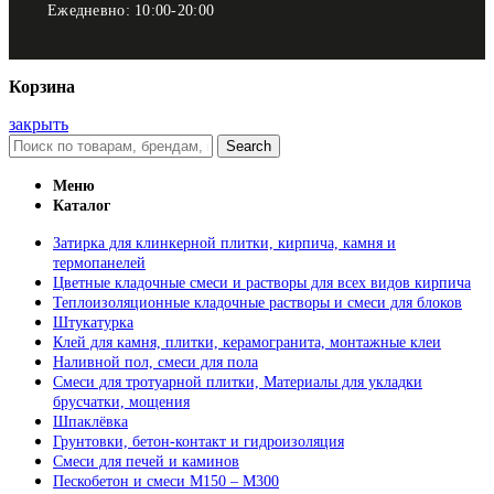
Ежедневно: 10:00-20:00
Корзина
закрыть
Search
Меню
Каталог
Затирка для клинкерной плитки, кирпича, камня и
термопанелей
Цветные кладочные смеси и растворы для всех видов кирпича
Теплоизоляционные кладочные растворы и смеси для блоков
Штукатурка
Клей для камня, плитки, керамогранита, монтажные клеи
Наливной пол, смеси для пола
Смеси для тротуарной плитки, Материалы для укладки
брусчатки, мощения
Шпаклёвка
Грунтовки, бетон-контакт и гидроизоляция
Смеси для печей и каминов
Пескобетон и смеси М150 – М300