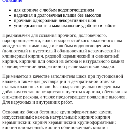
Описание
25кг
для кирпича с любым водопоглощением
надежная и долговечная кладка без высолов
прочный однородный декоративный шов
универсальность и максимальное удобство в работе
Предназначен для создания прочного, долговечного,
паропроницаемого, водо- и морозостойкого кладочного шва
между элементами кладки с любым водопоглощением
(полнотелый и пустотелый облицовочный керамический и
клинкерный кирпич, рядовой керамический и силикатный
кирпич, кирпичи или блоки из бетона и натурального камня)
с одновременной декоративной расшивкой швов кладки.
Применяется в качестве заполнителя швов при пустошовной
кладке, а также для реставрации и декоративной отделки
старых кладочных швов. Благодаря специально введенным
добавкам состав не «садится» в пустоты кирпича, обеспечивая
снижение расхода, а также предотвращает появление высолов.
Для наружных и внутренних работ.
Основания: блоки бетонные крупноформатные; камень
искусственный; камень натуральный; кирпич; кирпич
керамический; кирпич керамический крупноформатный;
кирпич клинкерный; кирпич облицовочный; кирпич