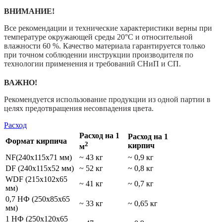
ВНИМАНИЕ!
Все рекомендации и технические характеристики верны при
температуре окружающей среды 20°С и относительной
влажности 60 %. Качество материала гарантируется только
при точном соблюдении инструкции производителя по
технологии применения и требований СНиП и СП.
ВАЖНО!
Рекомендуется использование продукции из одной партии в
целях предотвращения несовпадения цвета.
Расход
Расход на 1
Расход на 1
Формат кирпича
2
кирпич
м
NF(240х115х71 мм)
~ 43 кг
~ 0,9 кг
DF (240х115х52 мм)
~ 52 кг
~ 0,8 кг
WDF (215х102х65
~ 41 кг
~ 0,7 кг
мм)
0,7 НФ (250х85х65
~ 33 кг
~ 0,65 кг
мм)
1 НФ (250х120х65