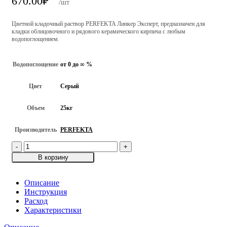
670.00
₽
/шт
Цветной кладочный раствор PERFEKTA Линкер Эксперт, предназначен для
кладки облицовочного и рядового керамического кирпича с любым
водопоглощением.
Водопоглощение
от 0 до ∞ %
Цвет
Серый
Объем
25кг
Производитель
PERFEKTA
Количество
товара
В корзину
Смесь
кладочная
цветная
Описание
PERFEKTA
Инструкция
Линкер
Расход
Эксперт,
Характеристики
Серый,