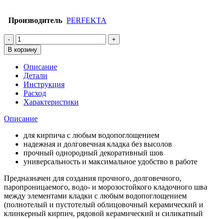
Производитель
PERFEKTA
Количество
товара
В корзину
Смесь
кладочная
Описание
цветная
Детали
PERFEKTA
Инструкция
Линкер
Расход
Эксперт,
Характеристики
Вишневый,
25кг
Описание
для кирпича с любым водопоглощением
надежная и долговечная кладка без высолов
прочный однородный декоративный шов
универсальность и максимальное удобство в работе
Предназначен для создания прочного, долговечного,
паропроницаемого, водо- и морозостойкого кладочного шва
между элементами кладки с любым водопоглощением
(полнотелый и пустотелый облицовочный керамический и
клинкерный кирпич, рядовой керамический и силикатный