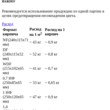
ВАЖНО!
Рекомендуется использование продукции из одной партии в
целях предотвращения несовпадения цвета.
Расход
Расход
Формат
Расход на 1
2
кирпича
кирпич
на 1 м
NF(240х115х71
~ 43 кг
~ 0,9 кг
мм)
DF
(240х115х52
~ 52 кг
~ 0,8 кг
мм)
WDF
(215х102х65
~ 41 кг
~ 0,7 кг
мм)
0,7 НФ
(250х85х65
~ 33 кг
~ 0,65 кг
мм)
1 НФ
(250х120х65
~ 47 кг
~ 0,9 кг
мм)
1,4