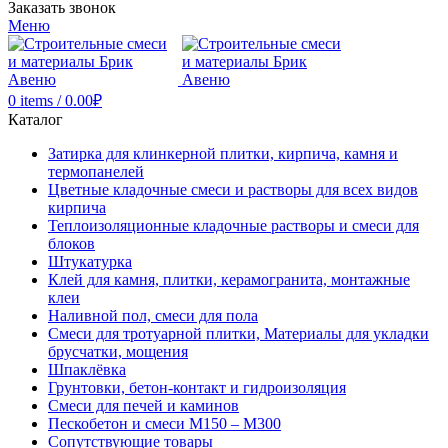
Заказать звонок
Меню
0
items
/
0.00
₽
Каталог
Затирка для клинкерной плитки, кирпича, камня и
термопанелей
Цветные кладочные смеси и растворы для всех видов
кирпича
Теплоизоляционные кладочные растворы и смеси для
блоков
Штукатурка
Клей для камня, плитки, керамогранита, монтажные
клеи
Наливной пол, смеси для пола
Смеси для тротуарной плитки, Материалы для укладки
брусчатки, мощения
Шпаклёвка
Грунтовки, бетон-контакт и гидроизоляция
Смеси для печей и каминов
Пескобетон и смеси М150 – М300
Сопутствующие товары