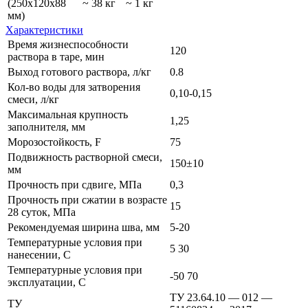
(250х120х88
~ 38 кг
~ 1 кг
мм)
Характеристики
Время жизнеспособности
120
раствора в таре, мин
Выход готового раствора, л/кг
0.8
Кол-во воды для затворения
0,10-0,15
смеси, л/кг
Максимальная крупность
1,25
заполнителя, мм
Морозостойкость, F
75
Подвижность растворной смеси,
150±10
мм
Прочность при сдвиге, МПа
0,3
Прочность при сжатии в возрасте
15
28 суток, МПа
Рекомендуемая ширина шва, мм
5-20
Температурные условия при
5 30
нанесении, С
Температурные условия при
-50 70
эксплуатации, С
ТУ 23.64.10 — 012 —
ТУ