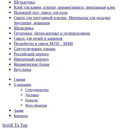
Штукатурка
Клей для камня, плитки, керамогранита, монтажные клеи
Наливной пол, смеси для пола
Смеси для тротуарной плитки, Материалы для укладки
брусчатки, мощения
Шпаклёвка
Грунтовки, бетон-контакт и гидроизоляция
Смеси для печей и каминов
Пескобетон и смеси М150 – М300
Сопутствующие товары
Российский кирпич
Импортный кирпич
Керамические блоки
Брусчатка
Главная
О компании
Сотрудничество
Доставка
Новости
Фото объектов
Акции
Контакты
Scroll To Top