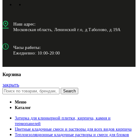
Наш адрес:
Московская область, Ленинский г.о, д.Таболово, д.19А
Часы работы:
Ежедневно: 10:00-20:00
Корзина
закрыть
Search
Меню
Каталог
Затирка для клинкерной плитки, кирпича, камня и
термопанелей
Цветные кладочные смеси и растворы для всех видов кирпича
Теплоизоляционные кладочные растворы и смеси для блоков