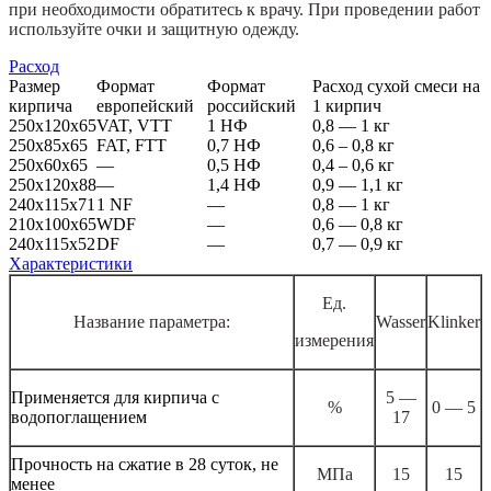
при необходимости обратитесь к врачу. При проведении работ
используйте очки и защитную одежду.
Расход
Размер
Формат
Формат
Расход сухой смеси на
кирпича
европейский
российский
1 кирпич
250x120x65
VAT, VTT
1 НФ
0,8 — 1 кг
250x85x65
FAT, FTT
0,7 НФ
0,6 – 0,8 кг
250x60x65
—
0,5 НФ
0,4 – 0,6 кг
250x120x88
—
1,4 НФ
0,9 — 1,1 кг
240x115x71
1 NF
—
0,8 — 1 кг
210x100x65
WDF
—
0,6 — 0,8 кг
240x115x52
DF
—
0,7 — 0,9 кг
Характеристики
Ед.
Название параметра:
Wasser
Klinker
измерения
Применяется для кирпича с
5 —
%
0 — 5
водопоглащением
17
Прочность на сжатие в 28 суток, не
МПа
15
15
менее