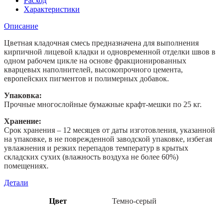
Расход
Brick"
Характеристики
-
Описание
«Klinker»
для
Цветная кладочная смесь предназначена для выполнения
кирпича
кирпичной лицевой кладки и одновременной отделки швов в
с
одном рабочем цикле на основе фракционированных
водопоглащением
кварцевых наполнителей, высокопрочного цемента,
от
европейских пигментов и полимерных добавок.
0
до
Упаковка:
5%,
Прочные многослойные бумажные крафт-мешки по 25 кг.
Темно-
серый,
Хранение:
25кг
Срок хранения – 12 месяцев от даты изготовления, указанной
на упаковке, в не поврежденной заводской упаковке, избегая
увлажнения и резких перепадов температур в крытых
складских сухих (влажность воздуха не более 60%)
помещениях.
Детали
Цвет
Темно-серый