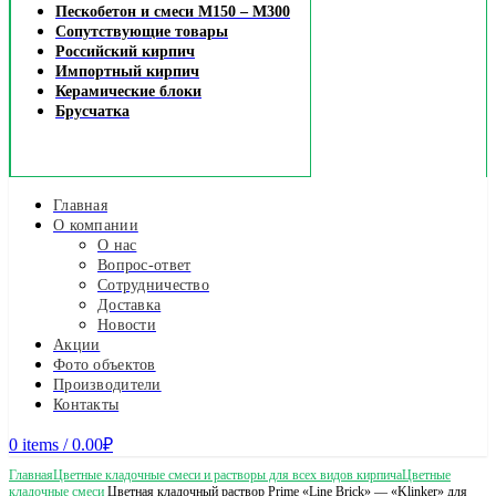
Пескобетон и смеси М150 – М300
Сопутствующие товары
Российский кирпич
Импортный кирпич
Керамические блоки
Брусчатка
Главная
О компании
О нас
Вопрос-ответ
Сотрудничество
Доставка
Новости
Акции
Фото объектов
Производители
Контакты
0
items
/
0.00
₽
Главная
Цветные кладочные смеси и растворы для всех видов кирпича
Цветные
кладочные смеси
Цветная кладочный раствор Prime «Line Brick» — «Klinker» для