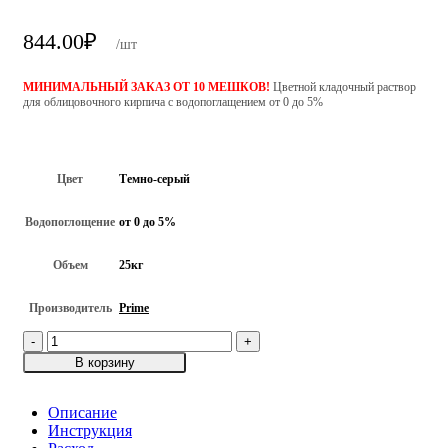
844.00
₽
/шт
МИНИМАЛЬНЫЙ ЗАКАЗ ОТ 10 МЕШКОВ!
Цветной кладочный раствор
для облицовочного кирпича с водопоглащением от 0 до 5%
Цвет
Темно-серый
Водопоглощение
от 0 до 5%
Объем
25кг
Производитель
Prime
Количество
товара
В корзину
Цветная
кладочный
раствор
Описание
Prime
Инструкция
"Line