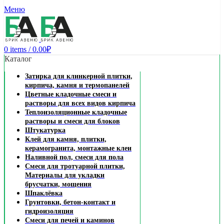
Заказать звонок
Меню
0
items
/
0.00
₽
Каталог
Затирка для клинкерной плитки,
кирпича, камня и термопанелей
Цветные кладочные смеси и
растворы для всех видов кирпича
Теплоизоляционные кладочные
растворы и смеси для блоков
Штукатурка
Клей для камня, плитки,
керамогранита, монтажные клеи
Наливной пол, смеси для пола
Смеси для тротуарной плитки,
Материалы для укладки
брусчатки, мощения
Шпаклёвка
Грунтовки, бетон-контакт и
гидроизоляция
Смеси для печей и каминов