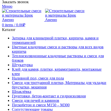
Заказать звонок
Меню
0
items
/
0.00
₽
Каталог
Затирка для клинкерной плитки, кирпича, камня и
термопанелей
Цветные кладочные смеси и растворы для всех видов
кирпича
Теплоизоляционные кладочные растворы и смеси для
блоков
Штукатурка
Клей для камня, плитки, керамогранита, монтажные
клеи
Наливной пол, смеси для пола
Смеси для тротуарной плитки, Материалы для укладки
брусчатки, мощения
Шпаклёвка
Грунтовки, бетон-контакт и гидроизоляция
Смеси для печей и каминов
Пескобетон и смеси М150 – М300
Сопутствующие товары