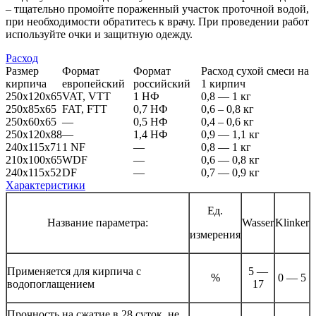
– тщательно промойте пораженный участок проточной водой,
при необходимости обратитесь к врачу. При проведении работ
используйте очки и защитную одежду.
Расход
Размер
Формат
Формат
Расход сухой смеси на
кирпича
европейский
российский
1 кирпич
250x120x65
VAT, VTT
1 НФ
0,8 — 1 кг
250x85x65
FAT, FTT
0,7 НФ
0,6 – 0,8 кг
250x60x65
—
0,5 НФ
0,4 – 0,6 кг
250x120x88
—
1,4 НФ
0,9 — 1,1 кг
240x115x71
1 NF
—
0,8 — 1 кг
210x100x65
WDF
—
0,6 — 0,8 кг
240x115x52
DF
—
0,7 — 0,9 кг
Характеристики
Ед.
Название параметра:
Wasser
Klinker
измерения
Применяется для кирпича с
5 —
%
0 — 5
водопоглащением
17
Прочность на сжатие в 28 суток, не