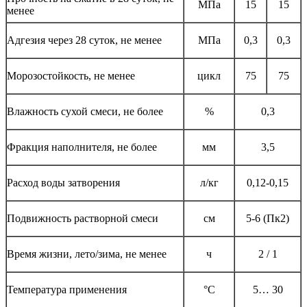
МПа
15
15
менее
Адгезия через 28 суток, не менее
МПа
0,3
0,3
Морозостойкость, не менее
цикл
75
75
Влажность сухой смеси, не более
%
0,3
Фракция наполнителя, не более
мм
3,5
Расход воды затворения
л/кг
0,12-0,15
Подвижность растворной смеси
см
5-6 (Пк2)
Время жизни, лето/зима, не менее
ч
2 / 1
Температура применения
°С
5… 30