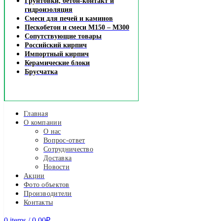
Грунтовки, бетон-контакт и
гидроизоляция
Смеси для печей и каминов
Пескобетон и смеси М150 – М300
Сопутствующие товары
Российский кирпич
Импортный кирпич
Керамические блоки
Брусчатка
Главная
О компании
О нас
Вопрос-ответ
Сотрудничество
Доставка
Новости
Акции
Фото объектов
Производители
Контакты
0
items
/
0.00
₽