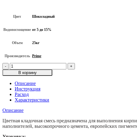
Цвет
Шоколадный
Водопоглощение
от 5 до 15%
Объем
25кг
Производитель
Prime
Количество
товара
В корзину
Цветная
кладочный
Описание
раствор
Инструкция
Prime
Расход
"Line
Характеристики
Brick"
-
Описание
«Wasser»
для
Цветная кладочная смесь предназначена для выполнения кирп
кирпича
наполнителей, высокопрочного цемента, европейских пигмент
с
Упаковка:
водопоглащением