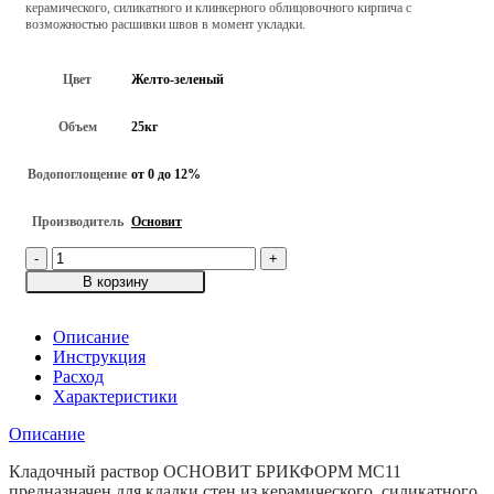
керамического, силикатного и клинкерного облицовочного кирпича с
возможностью расшивки швов в момент укладки.
Цвет
Желто-зеленый
Объем
25кг
Водопоглощение
от 0 до 12%
Производитель
Основит
Количество
товара
В корзину
Цветной
кладочный
раствор
Описание
ОСНОВИТ
Инструкция
БРИКФОРМ
Расход
MC11,
Характеристики
Желто-
Описание
зеленый
073,
Кладочный раствор ОСНОВИТ БРИКФОРМ МС11
25кг
предназначен для кладки стен из керамического, силикатного