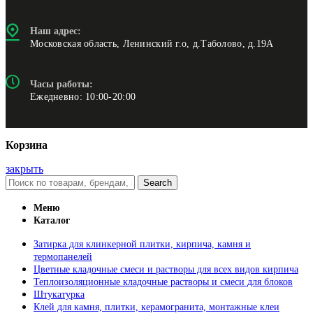
Наш адрес:
Московская область, Ленинский г.о, д.Таболово, д.19А
Часы работы:
Ежедневно: 10:00-20:00
Корзина
закрыть
Search
Меню
Каталог
Затирка для клинкерной плитки, кирпича, камня и
термопанелей
Цветные кладочные смеси и растворы для всех видов кирпича
Теплоизоляционные кладочные растворы и смеси для блоков
Штукатурка
Клей для камня, плитки, керамогранита, монтажные клеи