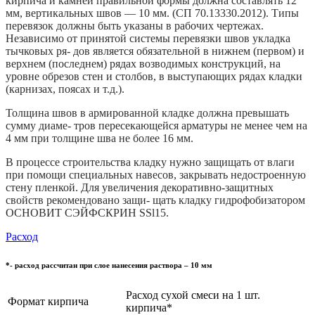
кирпича и камней правильной формы должна составлять 12
мм, вертикальных швов — 10 мм. (СП 70.13330.2012). Типы
перевязок должны быть указаны в рабочих чертежах.
Независимо от принятой системы перевязки швов укладка
тычковых ря- дов является обязательной в нижнем (первом) и
верхнем (последнем) рядах возводимых конструкций, на
уровне обрезов стен и столбов, в выступающих рядах кладки
(карнизах, поясах и т.д.).
Толщина швов в армированной кладке должна превышать
сумму диаме- тров пересекающейся арматуры не менее чем на
4 мм при толщине шва не более 16 мм.
В процессе строительства кладку нужно защищать от влаги
при помощи специальных навесов, закрывать недостроенную
стену пленкой. Для увеличения декоративно-защитных
свойств рекомендовано защи- щать кладку гидрофобизатором
ОСНОВИТ СЭЙФСКРИН SSl15.
Расход
*- расход рассчитан при слое нанесения раствора – 10 мм
Расход сухой смеси на 1 шт.
Формат кирпича
кирпича*