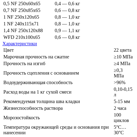
0,5 NF 250x60x65
0,4 — 0,6 кг
0,7 NF 250x85x65
0,6 — 0,8 кг
1 NF 250x120x65
0,8 — 1,0 кг
1 NF 240x115x71
0,8 — 1,0 кг
1,4 NF 250x120x88
0,9 — 1,1 кг
WFD 210x100x65
0,6 — 0,8 кг
Характеристики
Цвет
22 цвета
Марочная прочность на сжатие
≥10 МПа
Прочность на изгиб
≥4 МПа
≥0,3
Прочность сцепления с основанием
МПа
Водоудерживающая способность
>96%
0,10-0,15
Расход воды на 1 кг сухой смеси
л
Рекомендуемая толщина шва кладки
5-15 мм
Жизнеспособность раствора
2 часа
100
Морозостойкость
циклов
Температура окружающей среды и основания при
5°С…
нанесении
30°С