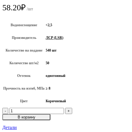
58.20
₽
/шт
Водопоглощение
<2,5
Производитель
ЛСР (LSR)
Количество на поддоне
540 шт
Количество шт/м2
50
Оттенок
однотонный
Прочность на изгиб, МПа
≥ 8
Цвет
Коричневый
Количество
товара
В корзину
Клинкерная
брусчатка
Детали
ЛСР