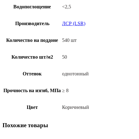
Мюнхен
Водопоглощение
<2,5
коричневый,
200*100*50
мм
Производитель
ЛСР (LSR)
Количество на поддоне
540 шт
Количество шт/м2
50
Оттенок
однотонный
Прочность на изгиб, МПа
≥ 8
Цвет
Коричневый
Похожие товары