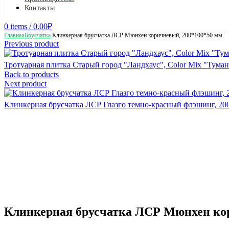
Контакты
0
items
/
0.00
₽
Главная
Брусчатка
Клинкерная брусчатка ЛСР Мюнхен коричневый, 200*100*50 мм
Previous product
Тротуарная плитка Старый город "Ландхаус", Color Mix "Тума
Back to products
Next product
Клинкерная брусчатка ЛСР Глазго темно-красный флэшинг, 2
Клинкерная брусчатка ЛСР Мюнхен ко