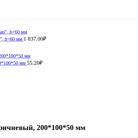
1 837.00
₽
н", h=60 мм
55.20
₽
00*100*50 мм
ричневый, 200*100*50 мм