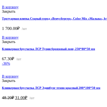
В корзину
Закрыть
Тротуарная плитка Старый город «Венусбергер», Color Mix «Мальва», h
1 700.00
₽
/шт
В корзину
Закрыть
Клинкерная брусчатка ЛСР Турин бронзовый лонг, 250*80*50 мм
67.30
₽
/шт
-36%
В корзину
Закрыть
Клинкерная брусчатка ЛСР Эдинбург темно-красный 200*100*50 мм
Первоначальная
Текущая
48.20
₽
31.00
₽
/шт
цена
цена:
составляла
31.00₽.