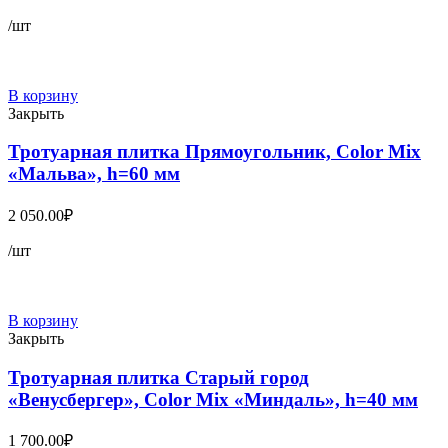
цена
цена:
составляла
/шт
34.00₽.
54.30₽.
В корзину
Закрыть
Тротуарная плитка Прямоугольник, Color Mix
«Мальва», h=60 мм
2 050.00
₽
/шт
В корзину
Закрыть
Тротуарная плитка Старый город
«Венусбергер», Color Mix «Миндаль», h=40 мм
1 700.00
₽