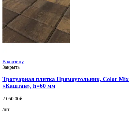
В корзину
Закрыть
Тротуарная плитка Прямоугольник, Color Mix
«Каштан», h=60 мм
2 050.00
₽
/шт