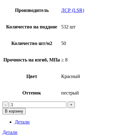
Производитель
ЛСР (LSR)
Количество на поддоне
532 шт
Количество шт/м2
50
Прочность на изгиб, МПа
≥ 8
Цвет
Красный
Оттенок
пестрый
Количество
товара
В корзину
Клинкерная
брусчатка
Детали
ЛСР
Глазго
Детали
темно-