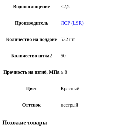
красный
Водопоглощение
<2,5
флэшинг
лонг,
250*80*50
Производитель
ЛСР (LSR)
мм
Количество на поддоне
532 шт
Количество шт/м2
50
Прочность на изгиб, МПа
≥ 8
Цвет
Красный
Оттенок
пестрый
Похожие товары