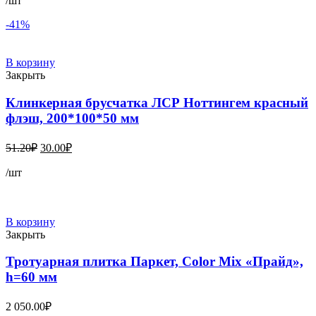
/шт
-41%
В корзину
Закрыть
Клинкерная брусчатка ЛСР Ноттингем красный
флэш, 200*100*50 мм
Первоначальная
Текущая
51.20
₽
30.00
₽
цена
цена:
составляла
/шт
30.00₽.
51.20₽.
В корзину
Закрыть
Тротуарная плитка Паркет, Color Mix «Прайд»,
h=60 мм
2 050.00
₽