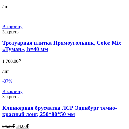
/шт
В корзину
Закрыть
Тротуарная плитка Прямоугольник, Color Mix
«Туман», h=40 мм
1 700.00
₽
/шт
-37%
В корзину
Закрыть
Клинкерная брусчатка ЛСР Эдинбург темно-
красный лонг, 250*80*50 мм
Первоначальная
Текущая
54.30
₽
34.00
₽