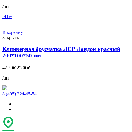
/шт
-41%
В корзину
Закрыть
Клинкерная брусчатка ЛСР Лондон красный
200*100*50 мм
Первоначальная
Текущая
42.20
₽
25.00
₽
цена
цена:
составляла
/шт
25.00₽.
42.20₽.
8 (495) 324-45-54