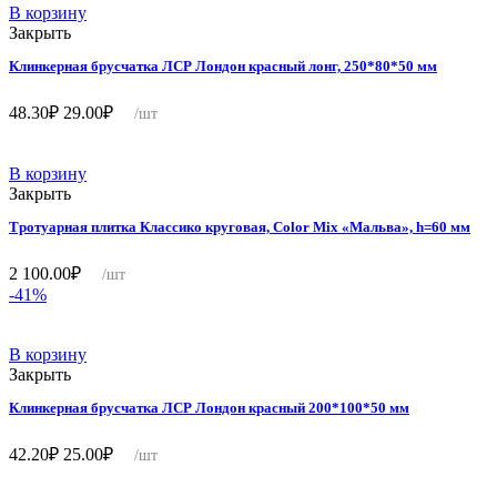
51.20₽.
В корзину
Закрыть
Клинкерная брусчатка ЛСР Лондон красный лонг, 250*80*50 мм
Первоначальная
Текущая
48.30
₽
29.00
₽
/шт
цена
цена:
составляла
29.00₽.
48.30₽.
В корзину
Закрыть
Тротуарная плитка Классико круговая, Color Mix «Мальва», h=60 мм
2 100.00
₽
/шт
-41%
В корзину
Закрыть
Клинкерная брусчатка ЛСР Лондон красный 200*100*50 мм
Первоначальная
Текущая
42.20
₽
25.00
₽
/шт
цена
цена:
составляла
25.00₽.