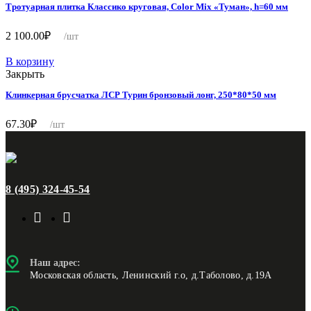
Тротуарная плитка Классико круговая, Color Mix «Туман», h=60 мм
2 100.00
₽
/шт
В корзину
Закрыть
Клинкерная брусчатка ЛСР Турин бронзовый лонг, 250*80*50 мм
67.30
₽
/шт
8 (495) 324-45-54
Наш адрес:
Московская область, Ленинский г.о, д.Таболово, д.19А