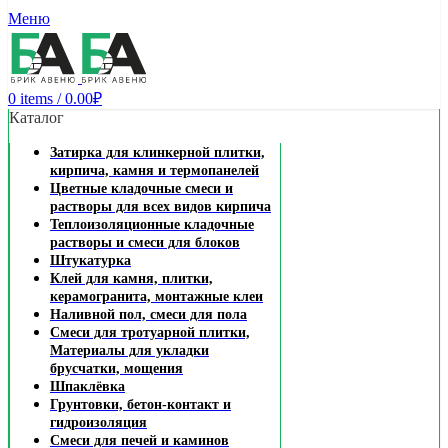
Заказать звонок
Меню
0
items
/
0.00
₽
Каталог
Затирка для клинкерной плитки,
кирпича, камня и термопанелей
Цветные кладочные смеси и
растворы для всех видов кирпича
Теплоизоляционные кладочные
растворы и смеси для блоков
Штукатурка
Клей для камня, плитки,
керамогранита, монтажные клеи
Наливной пол, смеси для пола
Смеси для тротуарной плитки,
Материалы для укладки
брусчатки, мощения
Шпаклёвка
Грунтовки, бетон-контакт и
гидроизоляция
Смеси для печей и каминов