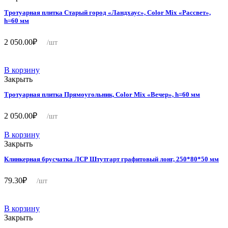
Тротуарная плитка Старый город «Ландхаус», Color Mix «Рассвет»,
h=60 мм
2 050.00
₽
/шт
В корзину
Закрыть
Тротуарная плитка Прямоугольник, Color Mix «Вечер», h=60 мм
2 050.00
₽
/шт
В корзину
Закрыть
Клинкерная брусчатка ЛСР Штутгарт графитовый лонг, 250*80*50 мм
79.30
₽
/шт
В корзину
Закрыть