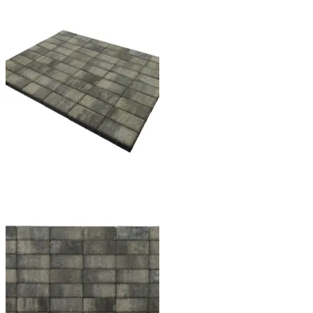
42.20₽.