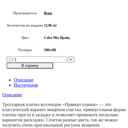
Производитель
Braer
Количество на поддоне
12,96 м2
Цвет
Color Mix Прайд
Размеры
200х100
Количество
товара
В корзину
Тротуарная
плитка
Прямоугольник,
Описание
Color
Инструкция
Mix
Описание
"Прайд",
h=60
Тротуарная плитка коллекции «Прямоугольник» — это
мм
классический вариант мощения участка, прямоугольная форма
плитки проста в укладке и позволяет применить несколько
вариантов раскладки. Сочетая разные цвета, так же можно
получить очень оригинальный рисунок мощения.