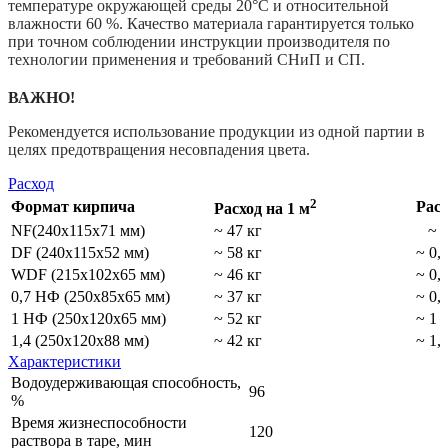
температуре окружающей среды 20°С и относительной
влажности 60 %. Качество материала гарантируется только
при точном соблюдении инструкции производителя по
технологии применения и требований СНиП и СП.
ВАЖНО!
Рекомендуется использование продукции из одной партии в
целях предотвращения несовпадения цвета.
Расход
2
Формат кирпича
Расх
Расход на 1 м
NF(240х115х71 мм)
~ 47 кг
~ 0,
DF (240х115х52 мм)
~ 58 кг
~ 0,
WDF (215х102х65 мм)
~ 46 кг
~ 0,
0,7 НФ (250х85х65 мм)
~ 37 кг
~ 0,
1 НФ (250х120х65 мм)
~ 52 кг
~ 1 
1,4 (250х120х88 мм)
~ 42 кг
~ 1,
Характеристики
Водоудерживающая способность,
96
%
Время жизнеспособности
120
раствора в таре, мин