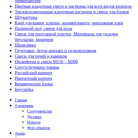
термопанелей
Цветные кладочные смеси и растворы для всех видов кирпича
Теплоизоляционные кладочные растворы и смеси для блоков
Штукатурка
Клей для камня, плитки, керамогранита, монтажные клеи
Наливной пол, смеси для пола
Смеси для тротуарной плитки, Материалы для укладки
брусчатки, мощения
Шпаклёвка
Грунтовки, бетон-контакт и гидроизоляция
Смеси для печей и каминов
Пескобетон и смеси М150 – М300
Сопутствующие товары
Российский кирпич
Импортный кирпич
Керамические блоки
Брусчатка
Главная
О компании
Сотрудничество
Доставка
Новости
Фото объектов
Акции