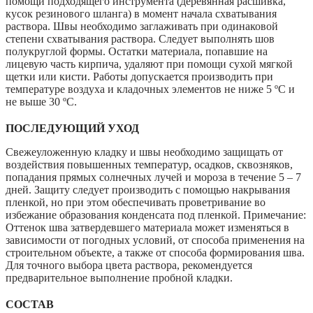
помощи подходящего инструмента (деревянная расшивка,
кусок резинового шланга) в момент начала схватывания
раствора. Швы необходимо заглаживать при одинаковой
степени схватывания раствора. Следует выполнять шов
полукруглой формы. Остатки материала, попавшие на
лицевую часть кирпича, удаляют при помощи сухой мягкой
щетки или кисти. Работы допускается производить при
температуре воздуха и кладочных элементов не ниже 5 ºС и
не выше 30 ºС.
ПОСЛЕДУЮЩИЙ УХОД
Свежеуложенную кладку и швы необходимо защищать от
воздействия повышенных температур, осадков, сквозняков,
попадания прямых солнечных лучей и мороза в течение 5 – 7
дней. Защиту следует производить с помощью накрывания
пленкой, но при этом обеспечивать проветривание во
избежание образования конденсата под пленкой. Примечание:
Оттенок шва затвердевшего материала может изменяться в
зависимости от погодных условий, от способа применения на
строительном объекте, а также от способа формирования шва.
Для точного выбора цвета раствора, рекомендуется
предварительное выполнение пробной кладки.
СОСТАВ