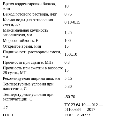
Время корректировки блоков,
10
мин
Выход готового раствора, л/кг
0.75
Кол-во воды для затворения
0,10-0,15
смеси, л/кг
Максимальная крупность
1,25
заполнителя, мм
Морозостойкость, F
100
Открытое время, мин
15
Подвижность растворной смеси,
150±10
мм
Прочность при сдвиге, МПа
0,3
Прочность при сжатии в возрасте
15
28 суток, МПа
Рекомендуемая ширина шва, мм
5-15
Температурные условия при
5 30
нанесении, С
Температурные условия при
-50 70
эксплуатации, С
ТУ 23.64.10 — 012 —
ТУ
51160834 — 2017
ГОСТ
ГОСТ Р 58272