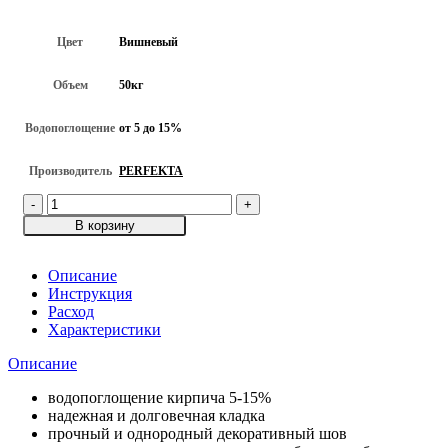
Цвет
Вишневый
Объем
50кг
Водопоглощение
от 5 до 15%
Производитель
PERFEKTA
Количество
товара
В корзину
Смесь
кладочная
цветная
Описание
PERFEKTA
Инструкция
Линкер
Расход
Стандарт,
Характеристики
Вишневый,
Описание
50кг
водопоглощение кирпича 5-15%
надежная и долговечная кладка
прочный и однородный декоративный шов