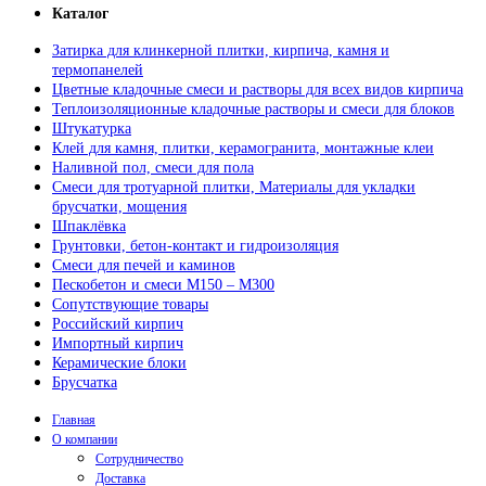
Каталог
Затирка для клинкерной плитки, кирпича, камня и
термопанелей
Цветные кладочные смеси и растворы для всех видов кирпича
Теплоизоляционные кладочные растворы и смеси для блоков
Штукатурка
Клей для камня, плитки, керамогранита, монтажные клеи
Наливной пол, смеси для пола
Смеси для тротуарной плитки, Материалы для укладки
брусчатки, мощения
Шпаклёвка
Грунтовки, бетон-контакт и гидроизоляция
Смеси для печей и каминов
Пескобетон и смеси М150 – М300
Сопутствующие товары
Российский кирпич
Импортный кирпич
Керамические блоки
Брусчатка
Главная
О компании
Сотрудничество
Доставка