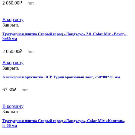
2 050.00
₽
/шт
В корзину
Закрыть
Тротуарная плитка Старый город «Ландхаус» 2.0, Color Mix «Вечер»,
h=60 мм
2 050.00
₽
/шт
В корзину
Закрыть
Клинкерная брусчатка ЛСР Турин бронзовый лонг, 250*80*50 мм
67.30
₽
/шт
В корзину
Закрыть
Тротуарная плитка Старый город «Ландхаус», Color Mix «Каштан»,
h=60 мм