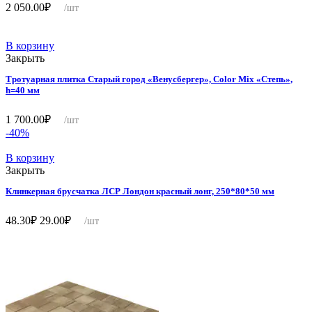
2 050.00
₽
/шт
В корзину
Закрыть
Тротуарная плитка Старый город «Венусбергер», Color Mix «Степь»,
h=40 мм
1 700.00
₽
/шт
-40%
В корзину
Закрыть
Клинкерная брусчатка ЛСР Лондон красный лонг, 250*80*50 мм
Первоначальная
Текущая
48.30
₽
29.00
₽
/шт
цена
цена:
составляла
29.00₽.
48.30₽.