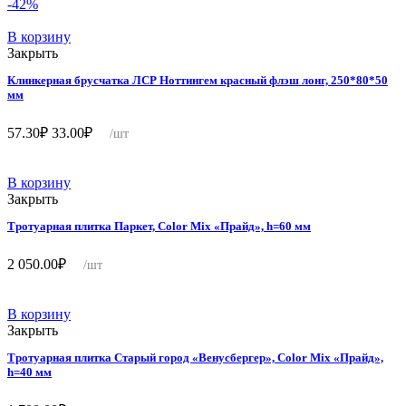
-42%
В корзину
Закрыть
Клинкерная брусчатка ЛСР Ноттингем красный флэш лонг, 250*80*50
мм
Первоначальная
Текущая
57.30
₽
33.00
₽
/шт
цена
цена:
составляла
33.00₽.
57.30₽.
В корзину
Закрыть
Тротуарная плитка Паркет, Color Mix «Прайд», h=60 мм
2 050.00
₽
/шт
В корзину
Закрыть
Тротуарная плитка Старый город «Венусбергер», Color Mix «Прайд»,
h=40 мм