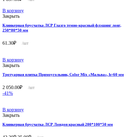
В корзину
Закрыть
Клинкерная брусчатка ЛСР Глазго темно-красный флэшинг лонг,
250*80*50 мм
61.30
₽
/шт
В корзину
Закрыть
Тротуарная плитка Прямоугольник, Color Mix «Мальва», h=60 мм
2 050.00
₽
/шт
-41%
В корзину
Закрыть
Клинкерная брусчатка ЛСР Лондон красный 200*100*50 мм
Первоначальная
Текущая