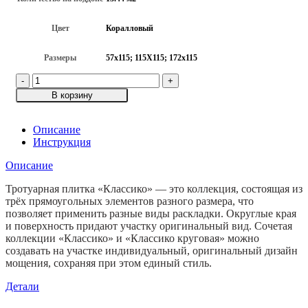
Цвет
Коралловый
Размеры
57х115; 115Х115; 172х115
Количество
товара
В корзину
Тротуарная
плитка
Классико,
Описание
Коралловый,
Инструкция
h=60
Описание
мм
Тротуарная плитка «Классико» — это коллекция, состоящая из
трёх прямоугольных элементов разного размера, что
позволяет применить разные виды раскладки. Округлые края
и поверхность придают участку оригинальный вид. Сочетая
коллекции «Классико» и «Классико круговая» можно
создавать на участке индивидуальный, оригинальный дизайн
мощения, сохраняя при этом единый стиль.
Детали