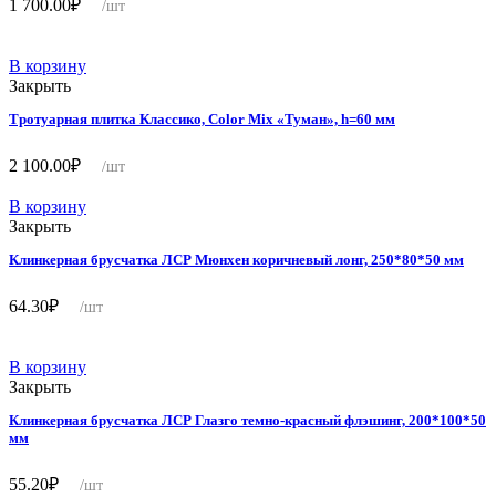
1 700.00
₽
/шт
В корзину
Закрыть
Тротуарная плитка Классико, Color Mix «Туман», h=60 мм
2 100.00
₽
/шт
В корзину
Закрыть
Клинкерная брусчатка ЛСР Мюнхен коричневый лонг, 250*80*50 мм
64.30
₽
/шт
В корзину
Закрыть
Клинкерная брусчатка ЛСР Глазго темно-красный флэшинг, 200*100*50
мм
55.20
₽
/шт