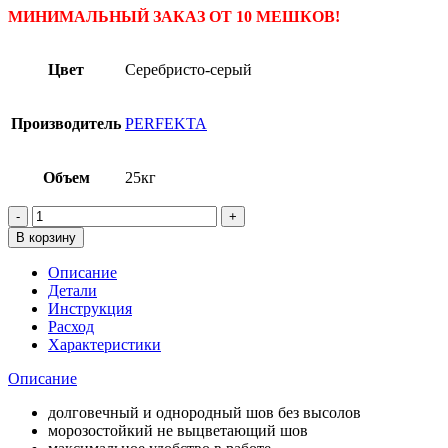
МИНИМАЛЬНЫЙ ЗАКАЗ ОТ 10 МЕШКОВ!
Цвет
Серебристо-серый
Производитель
PERFEKTA
Объем
25кг
Количество
товара
В корзину
Затирка
для
Описание
кирпича
Детали
цветная
Инструкция
PERFEKTA
Расход
Линкер
Характеристики
Шов,
25
Описание
кг,
Серебристо-
долговечный и однородный шов без высолов
серый
морозостойкий не выцветающий шов