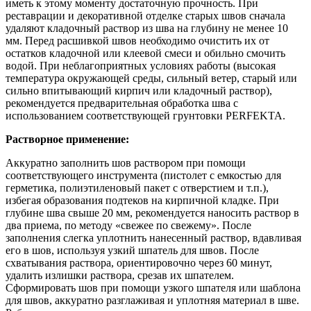
иметь к этому моменту достаточную прочность. При
реставрации и декоративной отделке старых швов сначала
удаляют кладочный раствор из шва на глубину не менее 10
мм. Перед расшивкой швов необходимо очистить их от
остатков кладочной или клеевой смеси и обильно смочить
водой. При неблагоприятных условиях работы (высокая
температура окружающей среды, сильный ветер, старый или
сильно впитывающий кирпич или кладочный раствор),
рекомендуется предварительная обработка шва с
использованием соответствующей грунтовки PERFEKTA.
Растворное применение:
Аккуратно заполнить шов раствором при помощи
соответствующего инструмента (пистолет с емкостью для
герметика, полиэтиленовый пакет с отверстием и т.п.),
избегая образования подтеков на кирпичной кладке. При
глубине шва свыше 20 мм, рекомендуется наносить раствор в
два приема, по методу «свежее по свежему». После
заполнения слегка уплотнить нанесенный раствор, вдавливая
его в шов, используя узкий шпатель для швов. После
схватывания раствора, ориентировочно через 60 минут,
удалить излишки раствора, срезав их шпателем.
Сформировать шов при помощи узкого шпателя или шаблона
для швов, аккуратно разглаживая и уплотняя материал в шве.