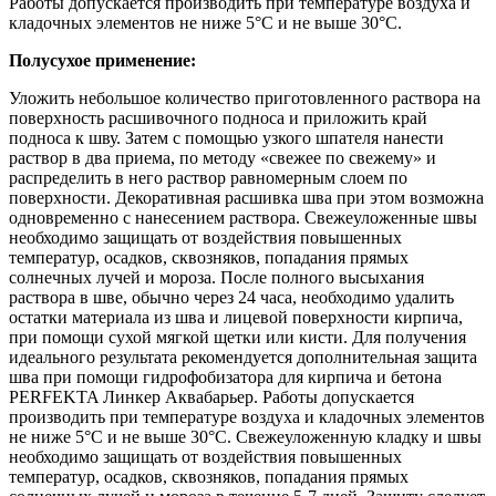
Работы допускается производить при температуре воздуха и
кладочных элементов не ниже 5°С и не выше 30°С.
Полусухое применение:
Уложить небольшое количество приготовленного раствора на
поверхность расшивочного подноса и приложить край
подноса к шву. Затем с помощью узкого шпателя нанести
раствор в два приема, по методу «свежее по свежему» и
распределить в него раствор равномерным слоем по
поверхности. Декоративная расшивка шва при этом возможна
одновременно с нанесением раствора. Свежеуложенные швы
необходимо защищать от воздействия повышенных
температур, осадков, сквозняков, попадания прямых
солнечных лучей и мороза. После полного высыхания
раствора в шве, обычно через 24 часа, необходимо удалить
остатки материала из шва и лицевой поверхности кирпича,
при помощи сухой мягкой щетки или кисти. Для получения
идеального результата рекомендуется дополнительная защита
шва при помощи гидрофобизатора для кирпича и бетона
PERFEKTA Линкер Аквабарьер. Работы допускается
производить при температуре воздуха и кладочных элементов
не ниже 5°С и не выше 30°С. Свежеуложенную кладку и швы
необходимо защищать от воздействия повышенных
температур, осадков, сквозняков, попадания прямых