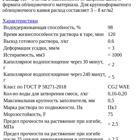
формата облицовочного материала. Для крупноформатного
облицовочного камня расход составляет 3 – 8 кг/м2
Характеристики
Водоудерживающая способность, %
98
Время жизнеспособности раствора в таре, мин
120
Выход готового раствора, л/кг
0.6
Деформация усадки, мм/м
< 3
Истираемость, мм3
< 1000
Капиллярное водопоглощение через 30 минут,
< 2
г
Капиллярное водопоглощение через 240 минут,
< 5
г
Класс по ГОСТ Р 58271-2018
CG2 WAE
Кол-во воды для затворения смеси, л/кг
0,16-0,20
Максимальная крупность заполнителя, мм
0,5
Марка раствора по подвижности, Пк
Пк3
Морозостойкость, F
75
Предел прочности на растяжение при изгибе,
> 2,5
МПа
Предел прочности на растяжение при изгибе
после 25 циклов замораживания и оттаивания,
> 2,5