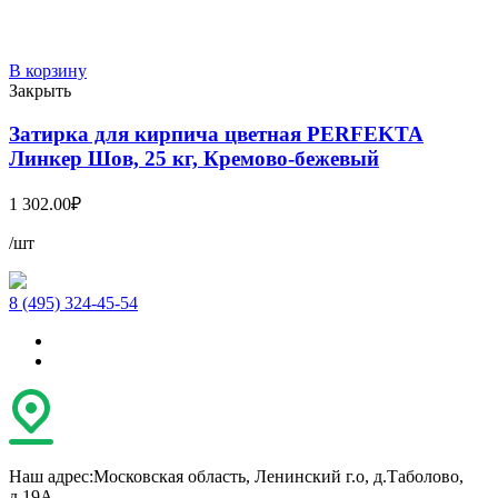
В корзину
Закрыть
Затирка для кирпича цветная PERFEKTA
Линкер Шов, 25 кг, Кремово-бежевый
1 302.00
₽
/шт
8 (495) 324-45-54
Наш адрес:
Московская область, Ленинский г.о, д.Таболово,
д.19А