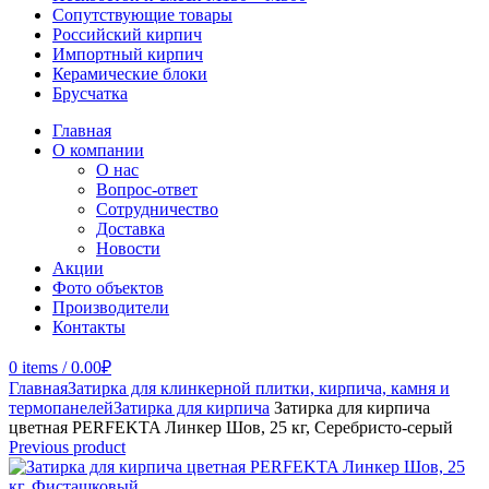
Сопутствующие товары
Российский кирпич
Импортный кирпич
Керамические блоки
Брусчатка
Главная
О компании
О нас
Вопрос-ответ
Сотрудничество
Доставка
Новости
Акции
Фото объектов
Производители
Контакты
0
items
/
0.00
₽
Главная
Затирка для клинкерной плитки, кирпича, камня и
термопанелей
Затирка для кирпича
Затирка для кирпича
цветная PERFEKTA Линкер Шов, 25 кг, Серебристо-серый
Previous product