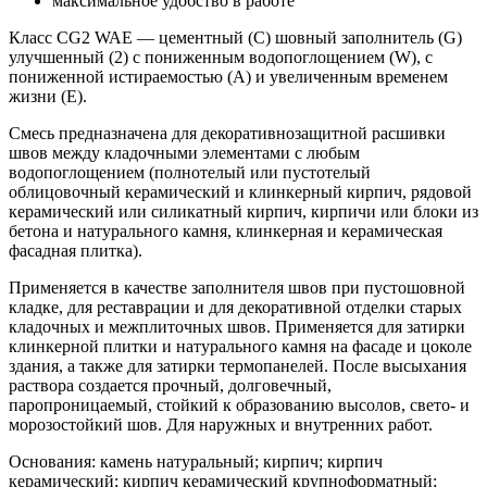
максимальное удобство в работе
Класс CG2 WAE — цементный (С) шовный заполнитель (G)
улучшенный (2) с пониженным водопоглощением (W), с
пониженной истираемостью (А) и увеличенным временем
жизни (Е).
Смесь предназначена для декоративнозащитной расшивки
швов между кладочными элементами с любым
водопоглощением (полнотелый или пустотелый
облицовочный керамический и клинкерный кирпич, рядовой
керамический или силикатный кирпич, кирпичи или блоки из
бетона и натурального камня, клинкерная и керамическая
фасадная плитка).
Применяется в качестве заполнителя швов при пустошовной
кладке, для реставрации и для декоративной отделки старых
кладочных и межплиточных швов. Применяется для затирки
клинкерной плитки и натурального камня на фасаде и цоколе
здания, а также для затирки термопанелей. После высыхания
раствора создается прочный, долговечный,
паропроницаемый, стойкий к образованию высолов, свето- и
морозостойкий шов. Для наружных и внутренних работ.
Основания: камень натуральный; кирпич; кирпич
керамический; кирпич керамический крупноформатный;