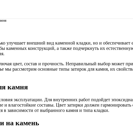
амня
ько улучшает внешний вид каменной кладки, но и обеспечивает 
бы каменных конструкций, а также подчеркнуть их естественну
я.
лючая цвет, состав и прочность. Неправильный выбор может пр
тье мы рассмотрим основные типы затирок для камня, их свойств
ля камня
словия эксплуатации. Для внутренних работ подойдет эпоксидна
 и влагостойкие составы. Цвет затирки должен гармонировать с
я в зависимости от выбранного камня и типа кладки.
и на камень