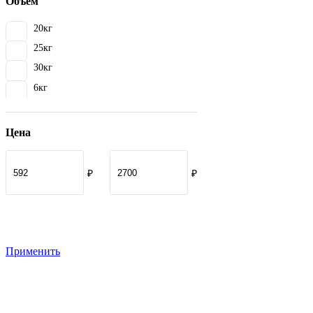
Объем
Кремово-розовый
20кг
Кремовый
25кг
Песочно-желтый
30кг
Светло-коричневый
6кг
Светло-серый
Серебристо-серый
Цена
Серый
Супер-белый
Сурик
₽
₽
Темно-коричневый
Темно-серый
Фисташковый
Применить
Черный
Шоколадный
Антрацит
Бежево-розовый