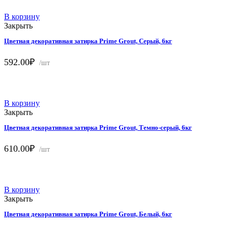
Гранитно-серый
В корзину
Закрыть
Графит
Цветная декоративная затирка Prime Grout, Серый, 6кг
Желто-зеленый
Кофе с молоком
592.00
₽
/шт
Медный
Мокрый асфальт
Оранжевый
В корзину
Закрыть
Ореховый
Цветная декоративная затирка Prime Grout, Темно-серый, 6кг
Пепельный
Песочный
610.00
₽
/шт
Песчанник
Светло-бежевый
Светло-голубой
В корзину
Закрыть
Цветная декоративная затирка Prime Grout, Белый, 6кг