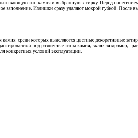
 учитывающую тип камня и выбранную затирку. Перед нанесением
ое заполнение. Излишки сразу удаляют мокрой губкой. После в
я камня, среди которых выделяются цветные декоративные зати
птированной под различные типы камня, включая мрамор, гранит
для конкретных условий эксплуатации.