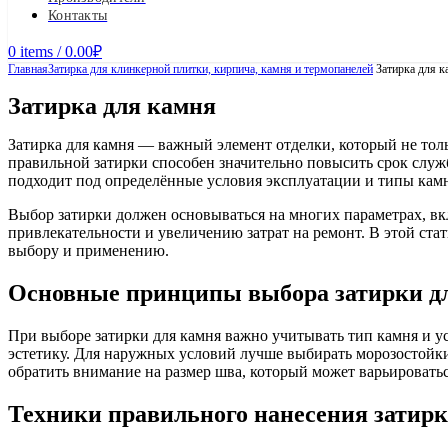
Контакты
0
items
/
0.00
₽
Главная
Затирка для клинкерной плитки, кирпича, камня и термопанелей
Затирка для к
Затирка для камня
Затирка для камня — важный элемент отделки, который не тол
правильной затирки способен значительно повысить срок служ
подходит под определённые условия эксплуатации и типы камн
Выбор затирки должен основываться на многих параметрах, вк
привлекательности и увеличению затрат на ремонт. В этой ста
выбору и применению.
Основные принципы выбора затирки д
При выборе затирки для камня важно учитывать тип камня и у
эстетику. Для наружных условий лучше выбирать морозостойкие
обратить внимание на размер шва, который может варьироватьс
Техники правильного нанесения затирк