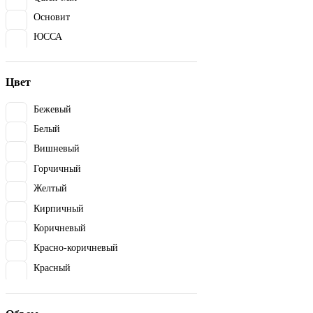
Основит
ЮССА
Цвет
Бежевый
Белый
Вишневый
Горчичный
Желтый
Кирпичный
Коричневый
Красно-коричневый
Красный
Кремово-бежевый
Кремово-желтый