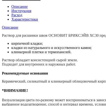
Цветная
декоративная
Описание
расшивка
Инструкция
для
Расход
швов
Характеристики
ОСНОВИТ
БРИКСЭЙВ
Описание
XC30,
Светло-
Раствор для расшивки швов ОСНОВИТ БРИКСЭЙВ ХС30 предн
серый
кирпичной кладки;
021,
кладки из натурального и искусственного камня;
20кг
клинкерной плитки и термопанелей.
Раствор обладает консистенцией сырой земли.
Подходит для внутренних и наружных работ.
Рекомендуемые основания
Керамический, силикатный и клинкерный облицовочный кирпич
*ВНИМАНИЕ!
Визуализация цвета по-разному может восприниматься в зависи
выбранное водозатворение, способ и интервал времени, услов