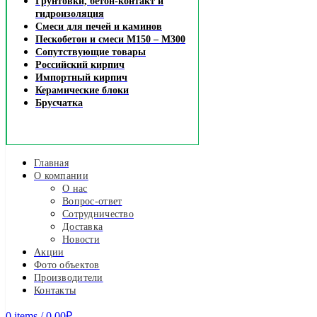
Грунтовки, бетон-контакт и
гидроизоляция
Смеси для печей и каминов
Пескобетон и смеси М150 – М300
Сопутствующие товары
Российский кирпич
Импортный кирпич
Керамические блоки
Брусчатка
Главная
О компании
О нас
Вопрос-ответ
Сотрудничество
Доставка
Новости
Акции
Фото объектов
Производители
Контакты
0
items
/
0.00
₽