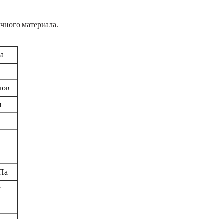
чного материала.
та
лов
м
Па
м