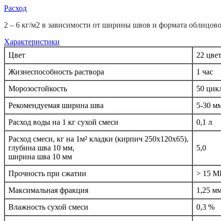
Расход
2 – 6 кг/м2 в зависимости от ширины швов и формата облицово
Характеристики
Цвет
22 цве
Жизнеспособность раствора
1 час
Морозостойкость
50 цик
Рекомендуемая ширина шва
5-30 м
Расход воды на 1 кг сухой смеси
0,1 л
Расход смеси, кг на 1м² кладки (кирпич 250x120x65),
глубина шва 10 мм,
5,0
ширина шва 10 мм
Прочность при сжатии
> 15 М
Максимальная фракция
1,25 м
Влажность сухой смеси
0,3 %