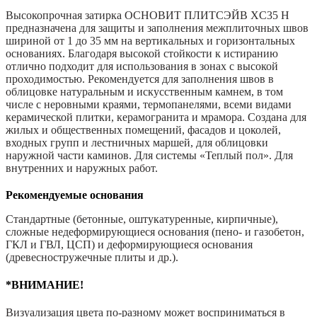
Н,
Высокопрочная затирка ОСНОВИТ ПЛИТСЭЙВ XC35 Н
Коричневый
предназначена для защиты и заполнения межплиточных швов
040,
шириной от 1 до 35 мм на вертикальных и горизонтальных
20кг
основаниях. Благодаря высокой стойкости к истиранию
отлично подходит для использования в зонах с высокой
проходимостью. Рекомендуется для заполнения швов в
облицовке натуральным и искусственным камнем, в том
числе с неровными краями, термопанелями, всеми видами
керамической плитки, керамогранита и мрамора. Создана для
жилых и общественных помещений, фасадов и цоколей,
входных групп и лестничных маршей, для облицовки
наружной части каминов. Для системы «Теплый пол». Для
внутренних и наружных работ.
Рекомендуемые основания
Стандартные (бетонные, оштукатуренные, кирпичные),
сложные недеформирующиеся основания (пено- и газобетон,
ГКЛ и ГВЛ, ЦСП) и деформирующиеся основания
(древесностружечные плиты и др.).
*ВНИМАНИЕ!
Визуализация цвета по-разному может восприниматься в