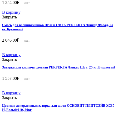
1 254.00
₽
/шт
В корзину
Закрыть
Смесь для расшивки швов НВФ и СФТК PERFEKTA Линкер Фасад, 25
кг, Кремовый
2 046.00
₽
/шт
В корзину
Закрыть
Затирка для кирпича цветная PERFEKTA Линкер Шов, 25 кг, Вишневый
1 557.00
₽
/шт
В корзину
Закрыть
Цветная декоративная затирка для швов ОСНОВИТ ПЛИТСЭЙВ XC35
Н, Белый 010, 20кг