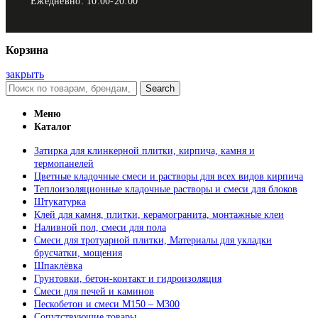
Ежедневно: 10:00-20:00
Корзина
закрыть
Search
Меню
Каталог
Затирка для клинкерной плитки, кирпича, камня и
термопанелей
Цветные кладочные смеси и растворы для всех видов кирпича
Теплоизоляционные кладочные растворы и смеси для блоков
Штукатурка
Клей для камня, плитки, керамогранита, монтажные клеи
Наливной пол, смеси для пола
Смеси для тротуарной плитки, Материалы для укладки
брусчатки, мощения
Шпаклёвка
Грунтовки, бетон-контакт и гидроизоляция
Смеси для печей и каминов
Пескобетон и смеси М150 – М300
Сопутствующие товары