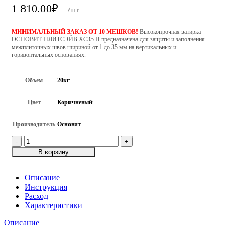
1 810.00
₽
/шт
МИНИМАЛЬНЫЙ ЗАКАЗ ОТ 10 МЕШКОВ!
Высокопрочная затирка
ОСНОВИТ ПЛИТСЭЙВ XC35 Н предназначена для защиты и заполнения
межплиточных швов шириной от 1 до 35 мм на вертикальных и
горизонтальных основаниях.
Объем
20кг
Цвет
Коричневый
Производитель
Основит
Количество
товара
В корзину
Цветная
декоративная
затирка
Описание
для
Инструкция
швов
Расход
ОСНОВИТ
Характеристики
ПЛИТСЭЙВ
Описание
XC35