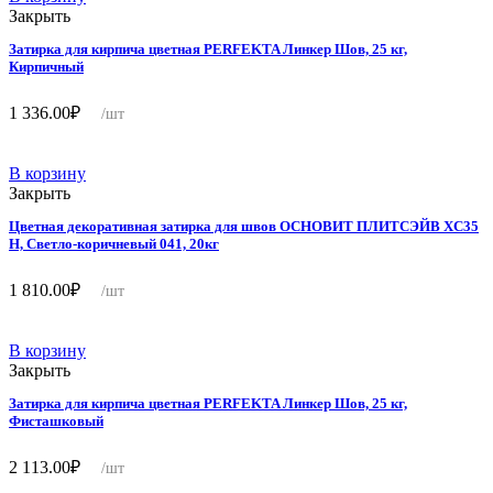
Закрыть
Затирка для кирпича цветная PERFEKTA Линкер Шов, 25 кг,
Кирпичный
1 336.00
₽
/шт
В корзину
Закрыть
Цветная декоративная затирка для швов ОСНОВИТ ПЛИТСЭЙВ XC35
Н, Светло-коричневый 041, 20кг
1 810.00
₽
/шт
В корзину
Закрыть
Затирка для кирпича цветная PERFEKTA Линкер Шов, 25 кг,
Фисташковый
2 113.00
₽
/шт