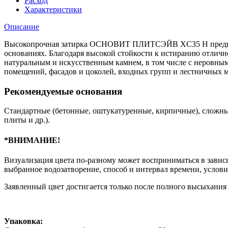
Расход
ОСНОВИТ
Характеристики
ПЛИТСЭЙВ
XC35
Описание
Н,
Светло-
Высокопрочная затирка ОСНОВИТ ПЛИТСЭЙВ XC35 Н предназна
коричневый
основаниях. Благодаря высокой стойкости к истиранию отличн
041,
натуральным и искусственным камнем, в том числе с неровны
20кг
помещений, фасадов и цоколей, входных групп и лестничных 
Рекомендуемые основания
Стандартные (бетонные, оштукатуренные, кирпичные), сложн
плиты и др.).
*ВНИМАНИЕ!
Визуализация цвета по-разному может восприниматься в зависи
выбранное водозатворение, способ и интервал времени, услов
Заявленный цвет достигается только после полного высыхания 
Упаковка: