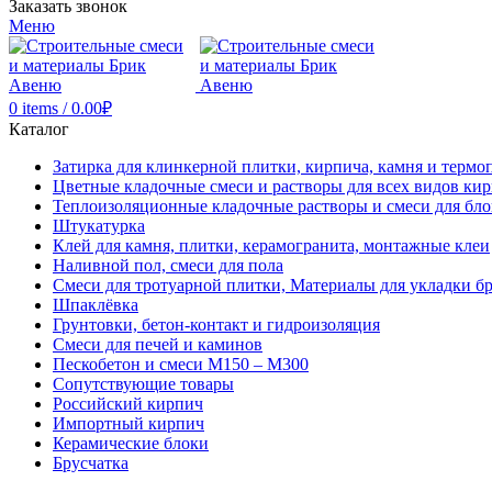
Заказать звонок
Меню
0
items
/
0.00
₽
Каталог
Затирка для клинкерной плитки, кирпича, камня и термо
Цветные кладочные смеси и растворы для всех видов ки
Теплоизоляционные кладочные растворы и смеси для бло
Штукатурка
Клей для камня, плитки, керамогранита, монтажные клеи
Наливной пол, смеси для пола
Смеси для тротуарной плитки, Материалы для укладки б
Шпаклёвка
Грунтовки, бетон-контакт и гидроизоляция
Смеси для печей и каминов
Пескобетон и смеси М150 – М300
Сопутствующие товары
Российский кирпич
Импортный кирпич
Керамические блоки
Брусчатка