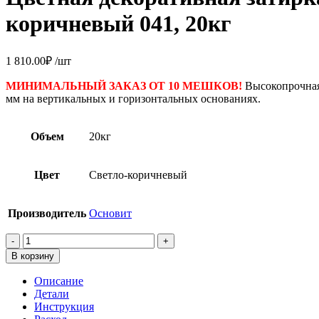
коричневый 041, 20кг
1 810.00
₽
/шт
МИНИМАЛЬНЫЙ ЗАКАЗ ОТ 10 МЕШКОВ!
Высокопрочна
мм на вертикальных и горизонтальных основаниях.
Объем
20кг
Цвет
Светло-коричневый
Производитель
Основит
Количество
товара
В корзину
Цветная
декоративная
Описание
затирка
Детали
для
Инструкция
швов