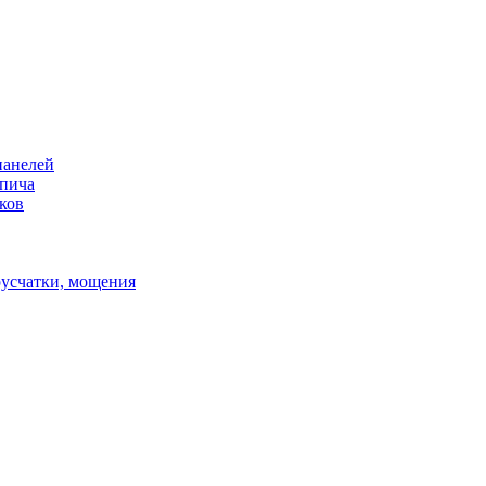
панелей
рпича
ков
русчатки, мощения