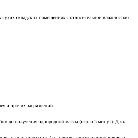
ых сухих складских помещениях с относительной влажностью
я и прочих загрязнений.
обом до получения однородной массы (около 5 минут). Дать
ирка начнет подсыхать (т.е. примет консистенцию мокрого