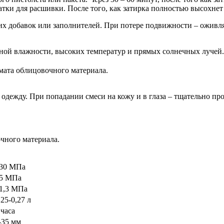
атки для расшивки. После того, как затирка полностью высохнет
них добавок или заполнителей. При потере подвижности – оживл
ной влажности, высоких температур и прямых солнечных лучей.
ата облицовочного материала.
 одежду. При попадании смеси на кожу и в глаза – тщательно п
чного материала.
30 МПа
5 МПа
1,3 МПа
,25-0,27 л
 часа
-35 мм