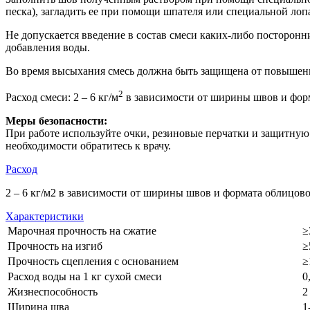
песка), загладить ее при помощи шпателя или специальной лоп
Не допускается введение в состав смеси каких-либо посторон
добавления воды.
Во время высыхания смесь должна быть защищена от повышен
2
Расход смеси: 2 – 6 кг/м
в зависимости от ширины швов и форм
Меры безопасности:
При работе используйте очки, резиновые перчатки и защитную
необходимости обратитесь к врачу.
Расход
2 – 6 кг/м2 в зависимости от ширины швов и формата облицово
Характеристики
Марочная прочность на сжатие
≥
Прочность на изгиб
≥
Прочность сцепления с основанием
≥
Расход воды на 1 кг сухой смеси
0
Жизнеспособность
2
Ширина шва
1