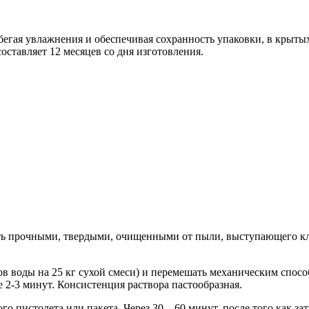
бегая увлажнения и обеспечивая сохранность упаковки, в крыт
оставляет 12 месяцев со дня изготовления.
ь прочными, твердыми, очищенными от пыли, выступающего кле
тров воды на 25 кг сухой смеси) и перемешать механическим спос
е 2-3 минут. Консистенция раствора пастообразная.
пистолета или пакета. Через 30 – 60 минут, после того как зат