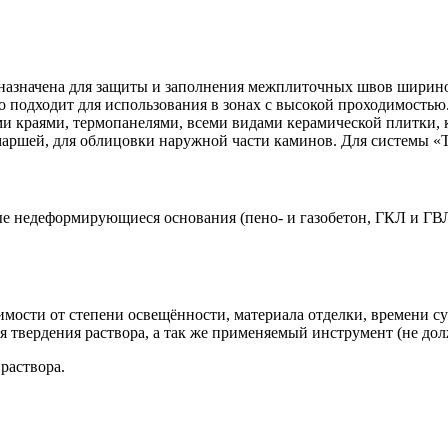
чена для защиты и заполнения межплиточных швов шириной о
о подходит для использования в зонах с высокой проходимостью
ми краями, термопанелями, всеми видами керамической плитки,
маршей, для облицовки наружной части каминов. Для системы «
ые недеформирующиеся основания (пено- и газобетон, ГКЛ и Г
мости от степени освещённости, материала отделки, времени су
ия твердения раствора, а так же применяемый инструмент (не до
раствора.