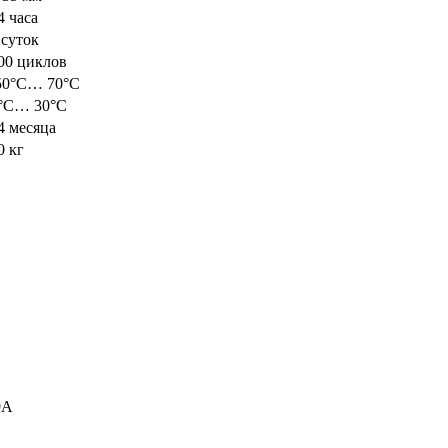
4 часа
 суток
00 циклов
50°С… 70°С
°С… 30°С
4 месяца
0 кг
9А