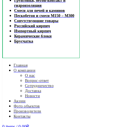
Грунтовки, бетон-контакт и
гидроизоляция
Смеси для печей и каминов
Пескобетон и смеси М150 – М300
Сопутствующие товары
Российский кирпич
Импортный кирпич
Керамические блоки
Брусчатка
Главная
О компании
О нас
Вопрос-ответ
Сотрудничество
Доставка
Новости
Акции
Фото объектов
Производители
Контакты
0
items
/
0.00
₽