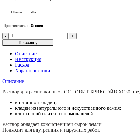
Объем
20кг
Производитель
Основит
Количество
товара
В корзину
Цветная
декоративная
Описание
расшивка
Инструкция
для
Расход
швов
Характеристики
ОСНОВИТ
БРИКСЭЙВ
Описание
XC30,
Светло-
Раствор для расшивки швов ОСНОВИТ БРИКСЭЙВ ХС30 предн
голубой
кирпичной кладки;
061,
кладки из натурального и искусственного камня;
20кг
клинкерной плитки и термопанелей.
Раствор обладает консистенцией сырой земли.
Подходит для внутренних и наружных работ.