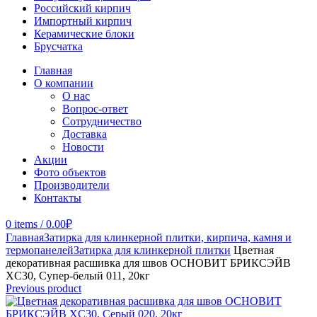
Российский кирпич
Импортный кирпич
Керамические блоки
Брусчатка
Главная
О компании
О нас
Вопрос-ответ
Сотрудничество
Доставка
Новости
Акции
Фото объектов
Производители
Контакты
0
items
/
0.00
₽
Главная
Затирка для клинкерной плитки, кирпича, камня и
термопанелей
Затирка для клинкерной плитки
Цветная
декоративная расшивка для швов ОСНОВИТ БРИКСЭЙВ
XC30, Супер-белый 011, 20кг
Previous product