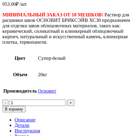
953.00
₽
/шт
МИНИМАЛЬНЫЙ ЗАКАЗ ОТ 10 МЕШКОВ!
Раствор для
расшивки швов ОСНОВИТ БРИКСЭЙВ ХС30 предназначен
для отделки швов облицовочных материалов, таких как:
керамический, силикатный и клинкерный облицовочный
кирпич, натуральный и искусственный камень, клинкерная
плитка, термопанели.
Цвет
Супер-белый
Объем
20кг
Производитель
Основит
Количество
товара
В корзину
Цветная
декоративная
Описание
расшивка
Детали
для
Инструкция
швов