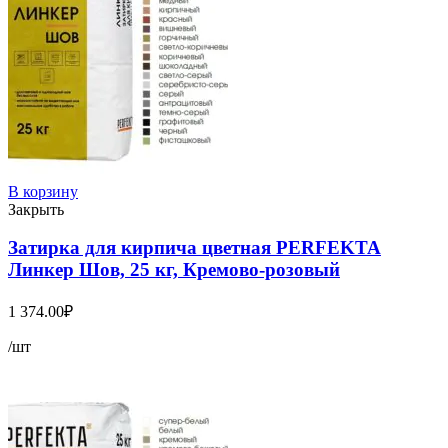
В корзину
Закрыть
Затирка для кирпича цветная PERFEKTA
Линкер Шов, 25 кг, Кремово-розовый
1 374.00
₽
/шт