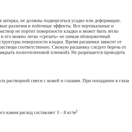
я затирка, не должны подвергаться усадке или деформации.
овые различия и побочные эффекты. Все вертикальные и
аствор не портит поверхности кладки и может быть легко
 и его можно легко «срезать» не пачкая облицовочный
структуры поверхности кладки. Время расшивки зависит от
аствора соответственно. Свежую расшивку следует беречь от
закрыть полиэтиленовой пленкой). Не разрешается проводить
та растворной смеси с кожей и глазами. При попадании в глаза
2
 камня расход составляет 3 – 8 кг/м