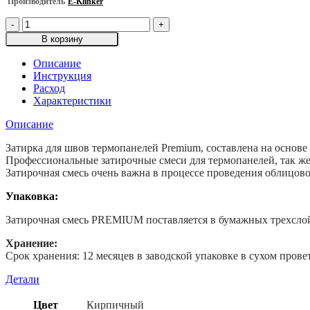
Производитель
E-Klinker
Количество
товара
В корзину
Затирка
для
Описание
термопанелей
Инструкция
PREMIUM,
Расход
Кирпичный,
Характеристики
25кг
Описание
Затирка для швов термопанелей Premium, составлена на осно
Профессиональные затирочные смеси для термопанелей, так же
Затирочная смесь очень важна в процессе проведения облицово
Упаковка:
Затирочная смесь PREMIUM поставляется в бумажных трехслой
Хранение:
Срок хранения: 12 месяцев в заводской упаковке в сухом про
Детали
Цвет
Кирпичный