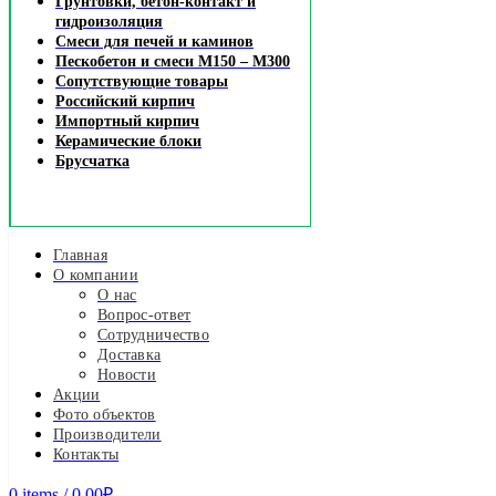
Грунтовки, бетон-контакт и
гидроизоляция
Смеси для печей и каминов
Пескобетон и смеси М150 – М300
Сопутствующие товары
Российский кирпич
Импортный кирпич
Керамические блоки
Брусчатка
Главная
О компании
О нас
Вопрос-ответ
Сотрудничество
Доставка
Новости
Акции
Фото объектов
Производители
Контакты
0
items
/
0.00
₽