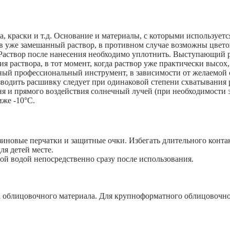
, краски и т.д. Основание и материалы, с которыми используетс
у в уже замешанный раствор, в противном случае возможны цвет
Раствор после нанесения необходимо уплотнить. Выступающий р
я раствора, в тот момент, когда раствор уже практически высох,
ный профессиональный инструмент, в зависимости от желаемой 
одить расшивку следует при одинаковой степени схватывания р
я и прямого воздействия солнечный лучей (при необходимости 
иже -10°С.
зиновые перчатки и защитные очки. Избегать длительного контак
я детей месте.
ой водой непосредственно сразу после использования.
облицовочного материала. Для крупноформатного облицовочного