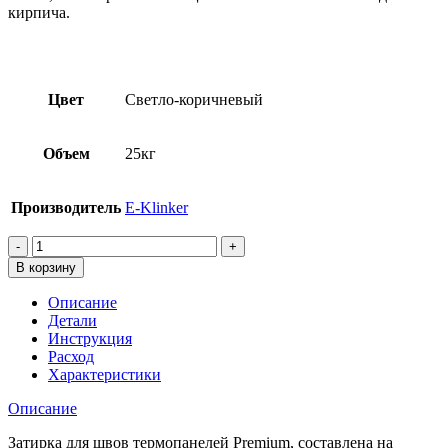
кирпича.
Цвет
Светло-коричневый
Объем
25кг
Производитель
E-Klinker
Количество
товара
В корзину
Затирка
для
Описание
термопанелей
Детали
PREMIUM,
Инструкция
Светло-
Расход
коричневый,
Характеристики
25кг
Описание
Затирка для швов термопанелей Premium, составлена на