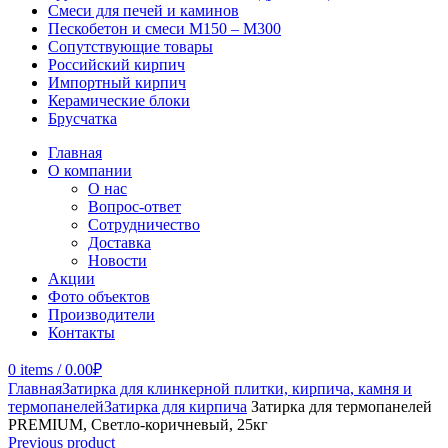
Смеси для печей и каминов
Пескобетон и смеси М150 – М300
Сопутствующие товары
Российский кирпич
Импортный кирпич
Керамические блоки
Брусчатка
Главная
О компании
О нас
Вопрос-ответ
Сотрудничество
Доставка
Новости
Акции
Фото объектов
Производители
Контакты
0
items
/
0.00
₽
Главная
Затирка для клинкерной плитки, кирпича, камня и
термопанелей
Затирка для кирпича
Затирка для термопанелей
PREMIUM, Светло-коричневый, 25кг
Previous product