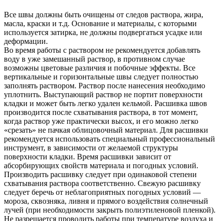
Все швы должны быть очищены от следов раствора, жира,
масла, краски и т.д. Основание и материалы, с которыми
используется затирка, не должны подвергаться усадке или
деформации.
Во время работы с раствором не рекомендуется добавлять
воду в уже замешанный раствор, в противном случае
возможны цветовые различия и побочные эффекты. Все
вертикальные и горизонтальные швы следует полностью
заполнять раствором. Раствор после нанесения необходимо
уплотнить. Выступающий раствор не портит поверхности
кладки и может быть легко удален кельмой. Расшивка швов
производится после схватывания раствора, в тот момент,
когда раствор уже практически высох, и его можно легко
«срезать» не пачкая облицовочный материал. Для расшивки
рекомендуется использовать специальный профессиональный
инструмент, в зависимости от желаемой структуры
поверхности кладки. Время расшивки зависит от
абсорбирующих свойств материала и погодных условий.
Производить расшивку следует при одинаковой степени
схватывания раствора соответственно. Свежую расшивку
следует беречь от неблагоприятных погодных условий —
мороза, сквозняка, ливня и прямого воздействия солнечный
лучей (при необходимости закрыть полиэтиленовой пленкой).
Не разрешается проводить работы при температуре воздуха и