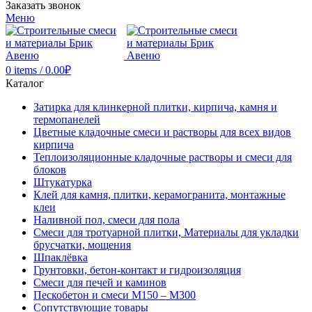
Заказать звонок
Меню
0
items
/
0.00
₽
Каталог
Затирка для клинкерной плитки, кирпича, камня и
термопанелей
Цветные кладочные смеси и растворы для всех видов
кирпича
Теплоизоляционные кладочные растворы и смеси для
блоков
Штукатурка
Клей для камня, плитки, керамогранита, монтажные
клеи
Наливной пол, смеси для пола
Смеси для тротуарной плитки, Материалы для укладки
брусчатки, мощения
Шпаклёвка
Грунтовки, бетон-контакт и гидроизоляция
Смеси для печей и каминов
Пескобетон и смеси М150 – М300
Сопутствующие товары