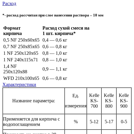
Расход
*- расход рассчитан при слое нанесения раствора – 10 мм
Формат
Расход сухой смеси на
кирпича
1 шт. кирпича*
0,5 NF 250x60x65
0,4 — 0,6 кг
0,7 NF 250x85x65
0,6 — 0,8 кг
1 NF 250x120x65
0,8 — 1,0 кг
1 NF 240x115x71
0,8 — 1,0 кг
1,4 NF
0,9 — 1,1 кг
250x120x88
WFD 210x100x65
0,6 — 0,8 кг
Характеристики
Kelle
Kelle
Kelle
Ед.
Название параметра:
KS-
KS-
KS-
измерения
700
800
900
Применяется для кирпича с
%
5-12
5-17
0-5
водопоглащением