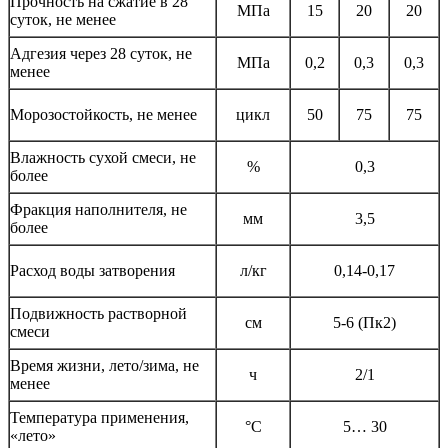
Прочность на сжатие в 28
МПа
15
20
20
суток, не менее
Адгезия через 28 суток, не
МПа
0,2
0,3
0,3
менее
Морозостойкость, не менее
цикл
50
75
75
Влажность сухой смеси, не
%
0,3
более
Фракция наполнителя, не
мм
3,5
более
Расход воды затворения
л/кг
0,14-0,17
Подвижность растворной
см
5-6 (Пк2)
смеси
Время жизни, лето/зима, не
ч
2/1
менее
Температура применения,
°С
5… 30
«лето»