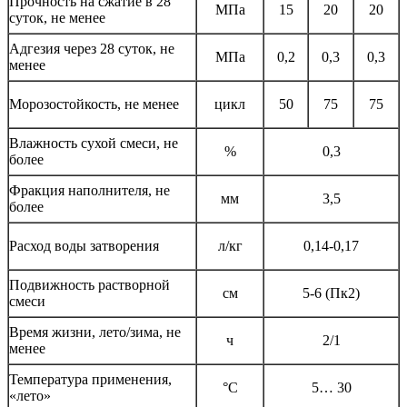
Прочность на сжатие в 28
МПа
15
20
20
суток, не менее
Адгезия через 28 суток, не
МПа
0,2
0,3
0,3
менее
Морозостойкость, не менее
цикл
50
75
75
Влажность сухой смеси, не
%
0,3
более
Фракция наполнителя, не
мм
3,5
более
Расход воды затворения
л/кг
0,14-0,17
Подвижность растворной
см
5-6 (Пк2)
смеси
Время жизни, лето/зима, не
ч
2/1
менее
Температура применения,
°С
5… 30
«лето»