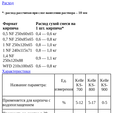
Расход
*- расход рассчитан при слое нанесения раствора – 10 мм
Формат
Расход сухой смеси на
кирпича
1 шт. кирпича*
0,5 NF 250x60x65
0,4 — 0,6 кг
0,7 NF 250x85x65
0,6 — 0,8 кг
1 NF 250x120x65
0,8 — 1,0 кг
1 NF 240x115x71
0,8 — 1,0 кг
1,4 NF
0,9 — 1,1 кг
250x120x88
WFD 210x100x65
0,6 — 0,8 кг
Характеристики
Kelle
Kelle
Kelle
Ед.
Название параметра:
KS-
KS-
KS-
измерения
700
800
900
Применяется для кирпича с
%
5-12
5-17
0-5
водопоглащением