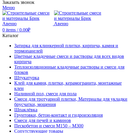
Заказать звонок
Меню
0
items
/
0.00
₽
Каталог
Затирка для клинкерной плитки, кирпича, камня и
термопанелей
Цветные кладочные смеси и растворы для всех видов
кирпича
Теплоизоляционные кладочные растворы и смеси для
блоков
Штукатурка
Клей для камня, плитки, керамогранита, монтажные
клеи
Наливной пол, смеси для пола
Смеси для тротуарной плитки, Материалы для укладки
брусчатки, мощения
Шпаклёвка
Грунтовки, бетон-контакт и гидроизоляция
Смеси для печей и каминов
Пескобетон и смеси М150 – М300
Сопутствующие товары