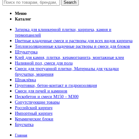
Search
Меню
Каталог
Затирка для клинкерной плитки, кирпича, камня и
термопанелей
Цветные кладочные смеси и растворы для всех видов кирпича
Теплоизоляционные кладочные растворы и смеси для блоков
Штукатурка
Клей для камня, плитки, керамогранита, монтажные клеи
Наливной пол, смеси для пола
Смеси для тротуарной плитки, Материалы для укладки
брусчатки, мощения
Шпаклёвка
Грунтовки, бетон-контакт и гидроизоляция
Смеси для печей и каминов
Пескобетон и смеси М150 – М300
Сопутствующие товары
Российский кирпич
Импортный кирпич
Керамические блоки
Брусчатка
Главная