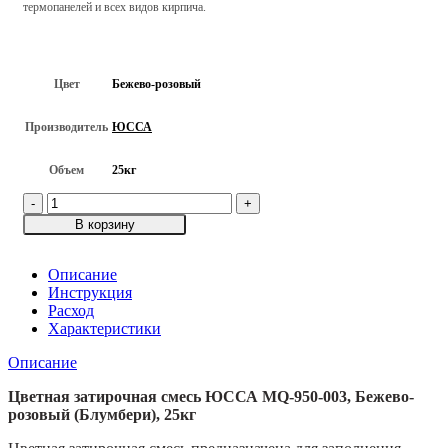
термопанелей и всех видов кирпича.
Цвет
Бежево-розовый
Производитель
ЮССА
Объем
25кг
Количество
товара
В корзину
Цветная
затирочная
смесь
Описание
ЮССА
Инструкция
MQ-
Расход
950-
Характеристики
003,
Описание
Бежево-
розовый
Цветная затирочная смесь ЮССА MQ-950-003, Бежево-
(Блумбери),
розовый (Блумбери), 25кг
25кг