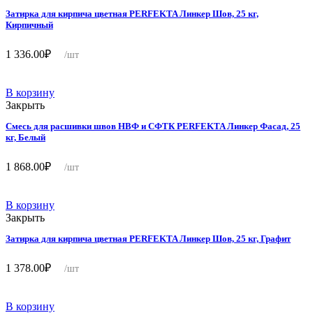
Затирка для кирпича цветная PERFEKTA Линкер Шов, 25 кг,
Кирпичный
1 336.00
₽
/шт
В корзину
Закрыть
Смесь для расшивки швов НВФ и СФТК PERFEKTA Линкер Фасад, 25
кг, Белый
1 868.00
₽
/шт
В корзину
Закрыть
Затирка для кирпича цветная PERFEKTA Линкер Шов, 25 кг, Графит
1 378.00
₽
/шт
В корзину