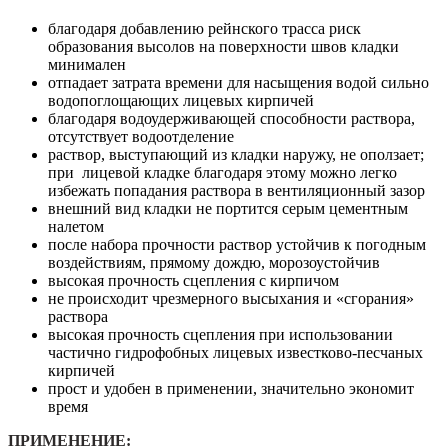
VK
благодаря добавлению рейнского трасса риск
01,
образования высолов на поверхности швов кладки
Графитово-
минимален
черный,
отпадает затрата времени для насыщения водой сильно
30кг
водопоглощающих лицевых кирпичей
благодаря водоудерживающей способности раствора,
отсутствует водоотделение
раствор, выступающий из кладки наружу, не оползает;
при лицевой кладке благодаря этому можно легко
избежать попадания раствора в вентиляционный зазор
внешний вид кладки не портится серым цементным
налетом
после набора прочности раствор устойчив к погодным
воздействиям, прямому дождю, морозоустойчив
высокая прочность сцепления с кирпичом
не происходит чрезмерного высыхания и «сгорания»
раствора
высокая прочность сцепления при использовании
частично гидрофобных лицевых известково-песчаных
кирпичей
прост и удобен в применении, значительно экономит
время
ПРИМЕНЕНИЕ: