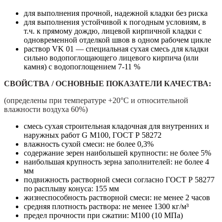
для выполнения прочной, надежной кладки без риска
для выполнения устойчивой к погодным условиям, в
т.ч. к прямому дождю, лицевой кирпичной кладки с
одновременной отделкой швов в одном рабочем цикле
раствор VK 01 — специальная сухая смесь для кладки
сильно водопоглощающего лицевого кирпича (или
камня) c водопоглощением 7-11 %
СВОЙСТВА / ОСНОВНЫЕ ПОКАЗАТЕЛИ КАЧЕСТВА:
(определены при температуре +20°С и относительной
влажности воздуха 60%)
смесь сухая строительная кладочная для внутренних и
наружных работ G М100, ГОСТ Р 58272
влажность сухой смеси: не более 0,3%
содержание зерен наибольшей крупности: не более 5%
наибольшая крупность зерна заполнителей: не более 4
мм
подвижность растворной смеси согласно ГОСТ Р 58277
по расплыву конуса: 155 мм
жизнеспособность растворной смеси: не менее 2 часов
средняя плотность раствора: не менее 1300 кг/м³
предел прочности при сжатии: М100 (10 МПа)