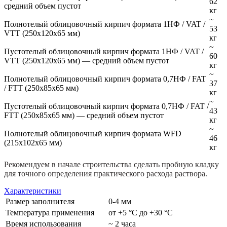
62
средний объем пустот
кг
~
Полнотелый облицовочный кирпич формата 1НФ / VAT /
53
VTT (250х120х65 мм)
кг
~
Пустотелый облицовочный кирпич формата 1НФ / VAT /
60
VTT (250х120х65 мм) — средний объем пустот
кг
~
Полнотелый облицовочный кирпич формата 0,7НФ / FAT
37
/ FTT (250х85х65 мм)
кг
~
Пустотелый облицовочный кирпич формата 0,7НФ / FAT /
43
FTT (250х85х65 мм) — средний объем пустот
кг
~
Полнотелый облицовочный кирпич формата WFD
46
(215х102х65 мм)
кг
Рекомендуем в начале строительства сделать пробную кладку
для точного определения практического расхода раствора.
Характеристики
Размер заполнителя
0-4 мм
Температура применения
от +5 °С до +30 °С
Время использования
~ 2 часа