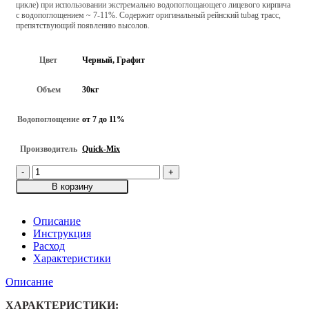
цикле) при использовании экстремально водопоглощающего лицевого кирпича
с водопоглощением ~ 7-11%. Содержит оригинальный рейнский tubag трасс,
препятствующий появлению высолов.
Цвет
Черный, Графит
Объем
30кг
Водопоглощение
от 7 до 11%
Производитель
Quick-Mix
Количество
товара
В корзину
Цветной
кладочный
раствор
Описание
для
Инструкция
лицевого
Расход
кирпича
Характеристики
с
Описание
трассом
Quick-
ХАРАКТЕРИСТИКИ:
Mix