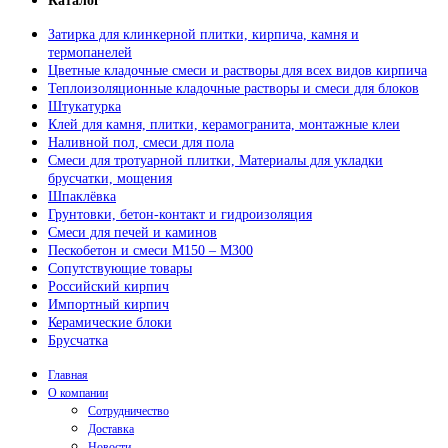
Каталог
Затирка для клинкерной плитки, кирпича, камня и
термопанелей
Цветные кладочные смеси и растворы для всех видов кирпича
Теплоизоляционные кладочные растворы и смеси для блоков
Штукатурка
Клей для камня, плитки, керамогранита, монтажные клеи
Наливной пол, смеси для пола
Смеси для тротуарной плитки, Материалы для укладки
брусчатки, мощения
Шпаклёвка
Грунтовки, бетон-контакт и гидроизоляция
Смеси для печей и каминов
Пескобетон и смеси М150 – М300
Сопутствующие товары
Российский кирпич
Импортный кирпич
Керамические блоки
Брусчатка
Главная
О компании
Сотрудничество
Доставка
Новости