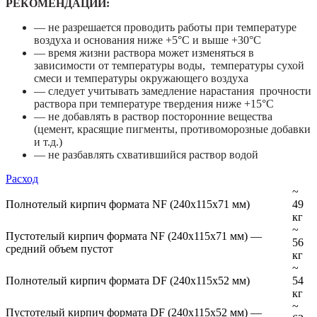
РЕКОМЕНДАЦИИ:
— не разрешается проводить работы при температуре
воздуха и основания ниже +5°С и выше +30°С
— время жизни раствора может изменяться в
зависимости от температуры воды, температуры сухой
смеси и температуры окружающего воздуха
— следует учитывать замедление нарастания прочности
раствора при температуре твердения ниже +15°С
— не добавлять в раствор посторонние вещества
(цемент, красящие пигменты, противоморозные добавки
и т.д.)
— не разбавлять схватившийся раствор водой
Расход
~
Полнотелый кирпич формата NF (240х115х71 мм)
49
кг
~
Пустотелый кирпич формата NF (240х115х71 мм) —
56
средний объем пустот
кг
~
Полнотелый кирпич формата DF (240х115х52 мм)
54
кг
~
Пустотелый кирпич формата DF (240х115х52 мм) —