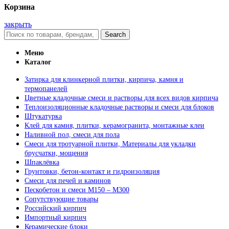
Корзина
закрыть
Search
Меню
Каталог
Затирка для клинкерной плитки, кирпича, камня и
термопанелей
Цветные кладочные смеси и растворы для всех видов кирпича
Теплоизоляционные кладочные растворы и смеси для блоков
Штукатурка
Клей для камня, плитки, керамогранита, монтажные клеи
Наливной пол, смеси для пола
Смеси для тротуарной плитки, Материалы для укладки
брусчатки, мощения
Шпаклёвка
Грунтовки, бетон-контакт и гидроизоляция
Смеси для печей и каминов
Пескобетон и смеси М150 – М300
Сопутствующие товары
Российский кирпич
Импортный кирпич
Керамические блоки