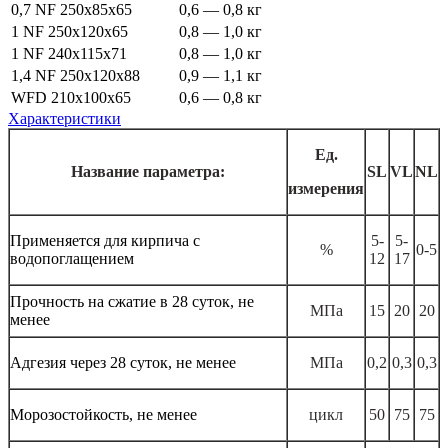
0,7 NF 250x85x65
0,6 — 0,8 кг
1 NF 250x120x65
0,8 — 1,0 кг
1 NF 240x115x71
0,8 — 1,0 кг
1,4 NF 250x120x88
0,9 — 1,1 кг
WFD 210x100x65
0,6 — 0,8 кг
Характеристики
Ед.
Название параметра:
SL
VL
NL
измерения
Применяется для кирпича с
5-
5-
%
0-5
водопоглащением
12
17
Прочность на сжатие в 28 суток, не
МПа
15
20
20
менее
Адгезия через 28 суток, не менее
МПа
0,2
0,3
0,3
Морозостойкость, не менее
цикл
50
75
75