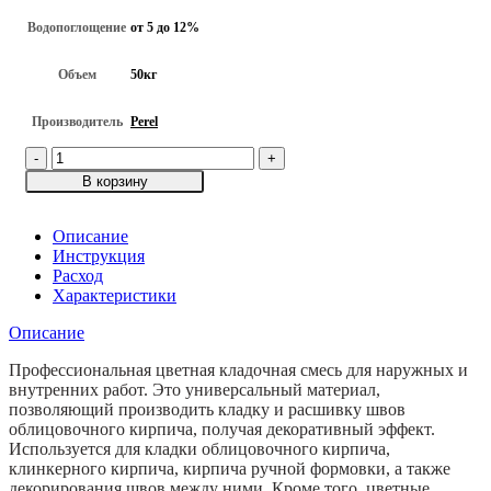
Водопоглощение
от 5 до 12%
Объем
50кг
Производитель
Perel
Количество
товара
В корзину
Коричневая
кладочная
смесь
Описание
Perel
Инструкция
SL-
Расход
0050
Характеристики
для
Описание
кирпича
с
Профессиональная цветная кладочная смесь для наружных и
водопоглощением
внутренних работ. Это универсальный материал,
5-
позволяющий производить кладку и расшивку швов
12%,
облицовочного кирпича, получая декоративный эффект.
50кг
Используется для кладки облицовочного кирпича,
клинкерного кирпича, кирпича ручной формовки, а также
декорирования швов между ними. Кроме того, цветные