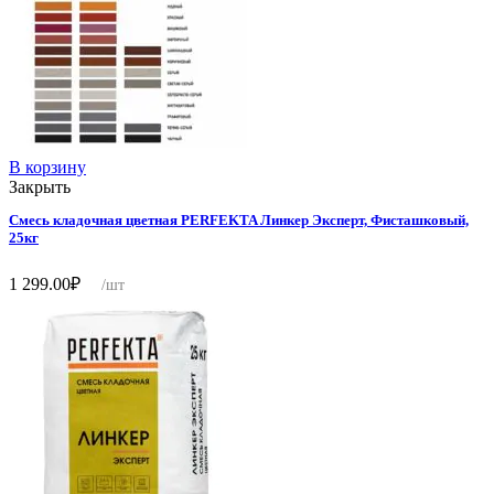
В корзину
Закрыть
Смесь кладочная цветная PERFEKTA Линкер Эксперт, Фисташковый,
25кг
1 299.00
₽
/шт