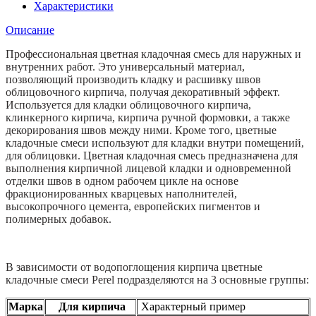
0110
Характеристики
для
Описание
кирпича
с
Профессиональная цветная кладочная смесь для наружных и
водопоглощением
внутренних работ. Это универсальный материал,
0-
позволяющий производить кладку и расшивку швов
5%,
облицовочного кирпича, получая декоративный эффект.
50кг
Используется для кладки облицовочного кирпича,
клинкерного кирпича, кирпича ручной формовки, а также
декорирования швов между ними. Кроме того, цветные
кладочные смеси используют для кладки внутри помещений,
для облицовки. Цветная кладочная смесь предназначена для
выполнения кирпичной лицевой кладки и одновременной
отделки швов в одном рабочем цикле на основе
фракционированных кварцевых наполнителей,
высокопрочного цемента, европейских пигментов и
полимерных добавок.
В зависимости от водопоглощения кирпича цветные
кладочные смеси Perel подразделяются на 3 основные группы:
Марка
Для кирпича
Характерный пример