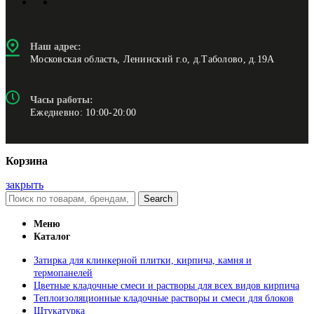
Наш адрес:
Московская область, Ленинский г.о, д.Таболово, д.19А
Часы работы:
Ежедневно: 10:00-20:00
Корзина
закрыть
Search
Меню
Каталог
Затирка для клинкерной плитки, кирпича, камня и
термопанелей
Цветные кладочные смеси и растворы для всех видов кирпича
Теплоизоляционные кладочные растворы и смеси для блоков
Штукатурка