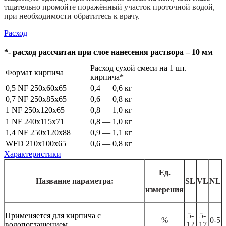
тщательно промойте поражённый участок проточной водой,
при необходимости обратитесь к врачу.
Расход
*- расход рассчитан при слое нанесения раствора – 10 мм
Расход сухой смеси на 1 шт.
Формат кирпича
кирпича*
0,5 NF 250x60x65
0,4 — 0,6 кг
0,7 NF 250x85x65
0,6 — 0,8 кг
1 NF 250x120x65
0,8 — 1,0 кг
1 NF 240x115x71
0,8 — 1,0 кг
1,4 NF 250x120x88
0,9 — 1,1 кг
WFD 210x100x65
0,6 — 0,8 кг
Характеристики
Ед.
Название параметра:
SL
VL
NL
измерения
Применяется для кирпича с
5-
5-
%
0-5
водопоглащением
12
17