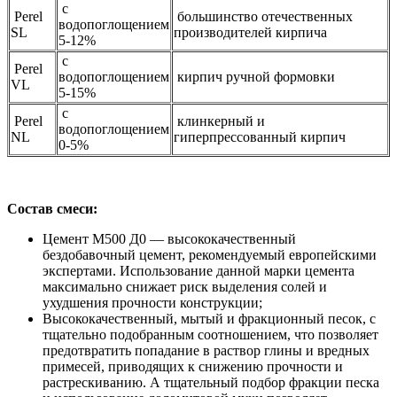
с
Perel
большинство отечественных
водопоглощением
SL
производителей кирпича
5-12%
с
Perel
водопоглощением
кирпич ручной формовки
VL
5-15%
с
Perel
клинкерный и
водопоглощением
NL
гиперпрессованный кирпич
0-5%
Состав смеси:
Цемент М500 Д0 — высококачественный
бездобавочный цемент, рекомендуемый европейскими
экспертами. Использование данной марки цемента
максимально снижает риск выделения солей и
ухудшения прочности конструкции;
Высококачественный, мытый и фракционный песок, с
тщательно подобранным соотношением, что позволяет
предотвратить попадание в раствор глины и вредных
примесей, приводящих к снижению прочности и
растрескиванию. А тщательный подбор фракции песка