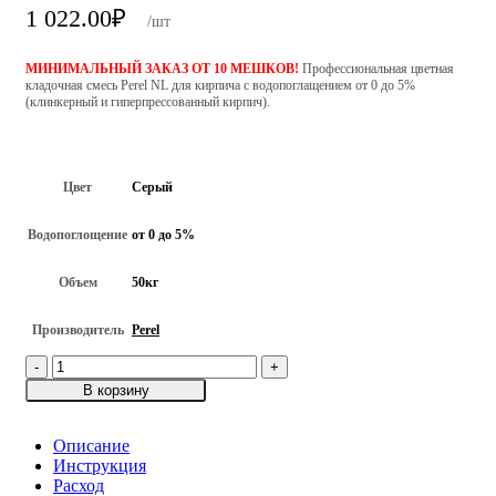
1 022.00
₽
/шт
МИНИМАЛЬНЫЙ ЗАКАЗ ОТ 10 МЕШКОВ!
Профессиональная цветная
кладочная смесь Perel NL для кирпича с водопоглащением от 0 до 5%
(клинкерный и гиперпрессованный кирпич).
Цвет
Серый
Водопоглощение
от 0 до 5%
Объем
50кг
Производитель
Perel
Количество
товара
В корзину
Серая
кладочная
смесь
Описание
Perel
Инструкция
NL-
Расход