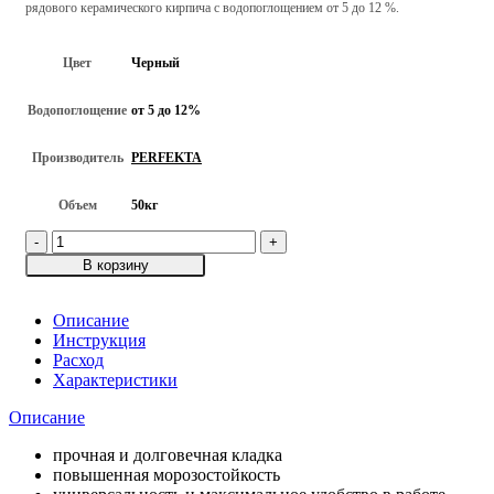
рядового керамического кирпича с водопоглощением от 5 до 12 %.
Цвет
Черный
Водопоглощение
от 5 до 12%
Производитель
PERFEKTA
Объем
50кг
Количество
товара
В корзину
Смесь
кладочная
цветная
Описание
PERFEKTA
Инструкция
Линкер
Расход
Оптима
Характеристики
для
Описание
кирпича
с
прочная и долговечная кладка
водопоглощением
повышенная морозостойкость
5