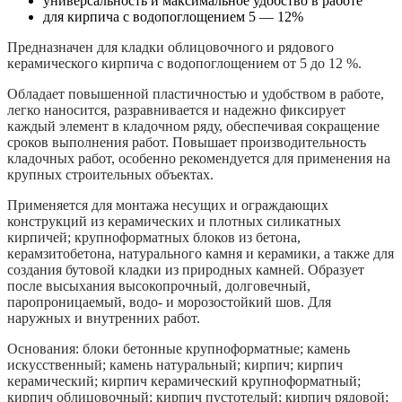
универсальность и максимальное удобство в работе
-
для кирпича с водопоглощением 5 — 12%
12%,
Черный,
Предназначен для кладки облицовочного и рядового
50кг
керамического кирпича с водопоглощением от 5 до 12 %.
Обладает повышенной пластичностью и удобством в работе,
легко наносится, разравнивается и надежно фиксирует
каждый элемент в кладочном ряду, обеспечивая сокращение
сроков выполнения работ. Повышает производительность
кладочных работ, особенно рекомендуется для применения на
крупных строительных объектах.
Применяется для монтажа несущих и ограждающих
конструкций из керамических и плотных силикатных
кирпичей; крупноформатных блоков из бетона,
керамзитобетона, натурального камня и керамики, а также для
создания бутовой кладки из природных камней. Образует
после высыхания высокопрочный, долговечный,
паропроницаемый, водо- и морозостойкий шов. Для
наружных и внутренних работ.
Основания: блоки бетонные крупноформатные; камень
искусственный; камень натуральный; кирпич; кирпич
керамический; кирпич керамический крупноформатный;
кирпич облицовочный; кирпич пустотелый; кирпич рядовой;