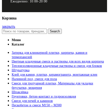
Ежедневно: 10:00-20:00
Корзина
закрыть
Search
Меню
Каталог
Затирка для клинкерной плитки, кирпича, камня и
термопанелей
Цветные кладочные смеси и растворы для всех видов кирпича
Теплоизоляционные кладочные растворы и смеси для блоков
Штукатурка
Клей для камня, плитки, керамогранита, монтажные клеи
Наливной пол, смеси для пола
Смеси для тротуарной плитки, Материалы для укладки
брусчатки, мощения
Шпаклёвка
Грунтовки, бетон-контакт и гидроизоляция
Смеси для печей и каминов
Пескобетон и смеси М150 – М300