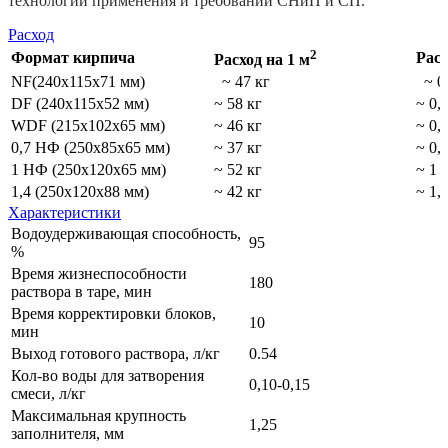
технологии применения и требований СНиП и СП.
Расход
2
Формат кирпича
Расх
Расход на 1 м
NF(240х115х71 мм)
~ 47 кг
~ 0,
DF (240х115х52 мм)
~ 58 кг
~ 0,
WDF (215х102х65 мм)
~ 46 кг
~ 0,
0,7 НФ (250х85х65 мм)
~ 37 кг
~ 0,
1 НФ (250х120х65 мм)
~ 52 кг
~ 1 
1,4 (250х120х88 мм)
~ 42 кг
~ 1,
Характеристики
Водоудерживающая способность,
95
%
Время жизнеспособности
180
раствора в таре, мин
Время корректировки блоков,
10
мин
Выход готового раствора, л/кг
0.54
Кол-во воды для затворения
0,10-0,15
смеси, л/кг
Максимальная крупность
1,25
заполнителя, мм