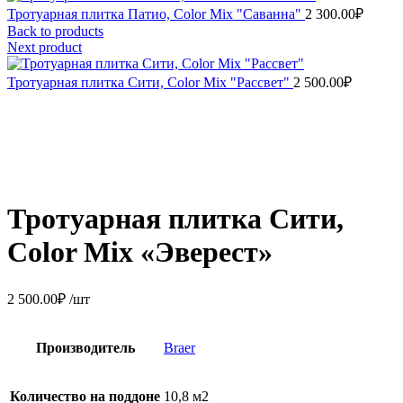
Тротуарная плитка Патио, Color Mix "Саванна"
2 300.00
₽
Back to products
Next product
Тротуарная плитка Сити, Color Mix "Рассвет"
2 500.00
₽
Тротуарная плитка Сити,
Color Mix «Эверест»
2 500.00
₽
/шт
Производитель
Braer
Количество на поддоне
10,8 м2