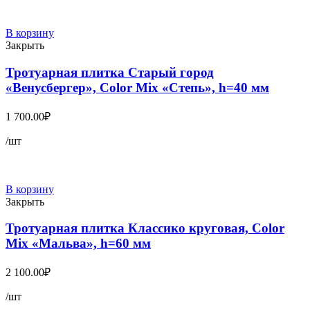
В корзину
Закрыть
Тротуарная плитка Старый город
«Венусбергер», Color Mix «Степь», h=40 мм
1 700.00
₽
/шт
В корзину
Закрыть
Тротуарная плитка Классико круговая, Color
Mix «Мальва», h=60 мм
2 100.00
₽
/шт